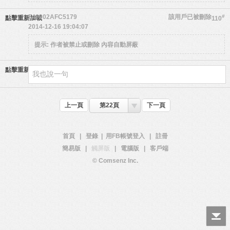
549002AFC5179
該用戶已被刪除
#
點擊重新加載
110
2014-12-16 19:04:07
提示:
作者被禁止或刪除 內容自動屏蔽
點擊重新加載
上一頁
第22頁
下一頁
首頁
|
登錄
|
用FB帳號登入
|
註冊
簡易版
|
觸屏版
|
電腦版
|
客戶端
© Comsenz Inc.