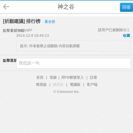
神之谷
回復
[祈願建議] 排行榜
看全部
happygirl
該用戶已被刪除
樓主
點擊重新加載
2014-12-8 18:44:13
收藏
提示:
作者被禁止或刪除 內容自動屏蔽
點擊重新加載
首頁
|
登錄
|
用FB帳號登入
|
註冊
簡易版
|
觸屏版
|
電腦版
|
客戶端
© Comsenz Inc.