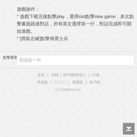
遊戲操作：
* 遊戲下載完後點擊play，選擇slot點擊new game，多次點
擊畫面跳過對話，所有英文選擇第一行，對話完成即可開
始遊戲。
* [滑鼠左鍵]點擊佈置士兵
點擊重新加載
首頁
|
登錄
|
用FB帳號登入
|
註冊
簡易版
|
觸屏版
|
電腦版
|
客戶端
© Comsenz Inc.