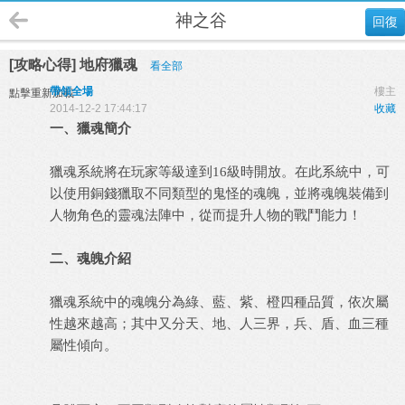
神之谷
回復
[攻略心得] 地府獵魂
看全部
帶領全場
樓主
點擊重新加載
2014-12-2 17:44:17
收藏
一、獵魂簡介
獵魂系統將在玩家等級達到16級時開放。在此系統中，可
以使用銅錢獵取不同類型的鬼怪的魂魄，並將魂魄裝備到
人物角色的靈魂法陣中，從而提升人物的戰鬥能力！
二、魂魄介紹
獵魂系統中的魂魄分為綠、藍、紫、橙四種品質，依次屬
性越來越高；其中又分天、地、人三界，兵、盾、血三種
屬性傾向。