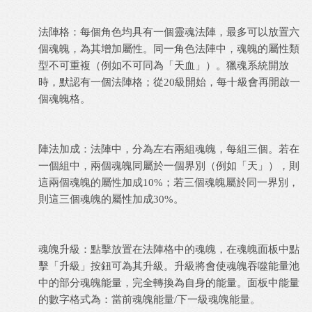
法陣格：每個角色均具有一個靈魂法陣，最多可以放置六
個魂魄，為其增加屬性。同一角色法陣中，魂魄的屬性類
型不可重複（例如不可同為「天血」）。獵魂系統開放
時，默認有一個法陣格；從20級開始，每十級會再開啟一
個魂魄格。
陣法加成：法陣中，分為左右兩組魂魄，每組三個。若在
一個組中，兩個魂魄同屬於一個界別（例如「天」），則
這兩個魂魄的屬性加成10%；若三個魂魄屬於同一界別，
則這三個魂魄的屬性加成30%。
魂魄升級：點擊放置在法陣格中的魂魄，在魂魄面板中點
擊「升級」按鈕可為其升級。升級將會使魂魄吞噬能量池
中的部分魂魄能量，完全轉換為自身的能量。面板中能量
的數字格式為：當前魂魄能量/下一級魂魄能量。