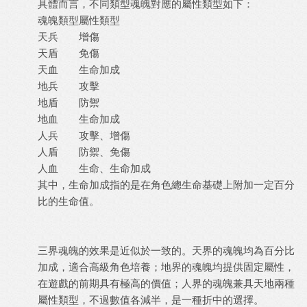
具體而言，不同類型魂魄對應的屬性類型如下：
魂魄類型
屬性類型
天兵
增傷
天盾
免傷
天血
生命加成
地兵
攻擊
地盾
防禦
地血
生命加成
人兵
攻擊、增傷
人盾
防禦、免傷
人血
生命、生命加成
其中，生命加成指的是在角色總生命基礎上附加一定百分
比的生命值。
三界魂魄的效果是近似於一致的。天界的魂魄均為百分比
加成，適合高級角色培養；地界的魂魄均提供固定屬性，
在遊戲的前期具有極高的價值；人界的魂魄兼具天地兩種
屬性類型，不過數值各減半，是一種折中的選擇。