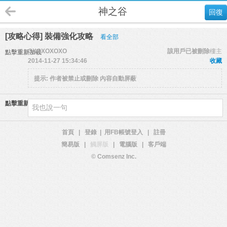
神之谷
回復
[攻略心得] 裝備強化攻略
看全部
OXOXOXOXO
該用戶已被刪除
樓主
點擊重新加載
2014-11-27 15:34:46
收藏
提示:
作者被禁止或刪除 內容自動屏蔽
點擊重新加載
首頁
|
登錄
|
用FB帳號登入
|
註冊
簡易版
|
觸屏版
|
電腦版
|
客戶端
© Comsenz Inc.