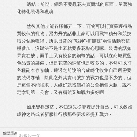
總結：前期，銅幣不要亂花去買商城的東西，留著強
化轉化裝備和獵魂
然後其他功能各樣都弄一下，寵物可以打寶藏獲得品
質較低的寵物，潛力丹的話非土豪可以用戰神積分和競技
積分兌換獲得，所以日常的““戰神”和“競技”兩個活動都積
極參加，沒辦法不是土豪就要多花點心思嘛。裝備的話如
果實在缺，而手上又有較多的銅幣的話，可以在商城買藍
色品質的裝備，但是花費的銅幣也是較多的，不然可以打
各種副本存卷軸，通過之前說的合成轉化收集自己所需要
的裝備卷軸，除此之外其實稱號加的戰力也是不少的，但
是這個不能強求，人緣好就找個好的公會抱個大腿，說不
定拿到第一公會，又有稱號又加戰力多好啊
如果覺得迷茫，不知道先從哪裡提升自己，可以參照
成神之路或者新服排行榜那些要求來提升戰力~
點擊重新加載