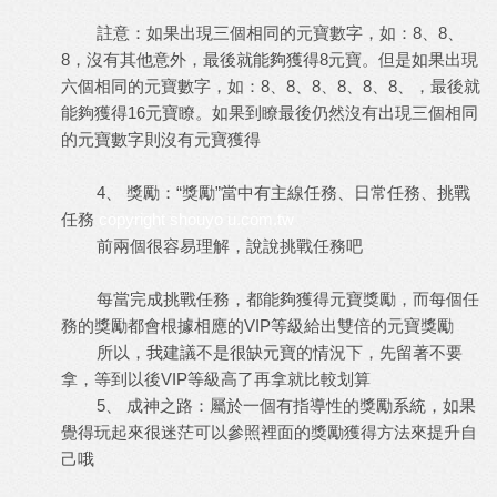
註意：如果出現三個相同的元寶數字，如：8、8、
8，沒有其他意外，最後就能夠獲得8元寶。但是如果出現
六個相同的元寶數字，如：8、8、8、8、8、8、，最後就
能夠獲得16元寶瞭。如果到瞭最後仍然沒有出現三個相同
的元寶數字則沒有元寶獲得
4、 獎勵：“獎勵”當中有主線任務、日常任務、挑戰
任務
copyright shouyo u.com.tw
前兩個很容易理解，說說挑戰任務吧
每當完成挑戰任務，都能夠獲得元寶獎勵，而每個任
務的獎勵都會根據相應的VIP等級給出雙倍的元寶獎勵
所以，我建議不是很缺元寶的情況下，先留著不要
拿，等到以後VIP等級高了再拿就比較划算
5、 成神之路：屬於一個有指導性的獎勵系統，如果
覺得玩起來很迷茫可以參照裡面的獎勵獲得方法來提升自
己哦