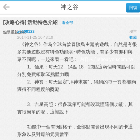
神之谷
回復
[攻略心得] 活動特色介紹
看全部
a0000123
樓主
點擊重新加載
2014-11-25 10:43:10
收藏
《神之谷》作為全球首款冒險島主題的遊戲，自然是有很
多其他遊戲沒有特色功能喲~特色功能，有多少有趣和與
眾不同呢，一起來看一看吧：
内容来自shou you.com.tw
1、仙果：每天12—14點 18—20點這兩個時間點可以
分別免費領取50點體力哦
2、神簽：每天固定“拜神求簽”，得到的每一簽都能夠
獲得不同程度的獎勵
3、吉星高照：很多玩傢可能都沒玩懂這個功能，其
實很簡單的呢，這裡說下
功能中一個有9個格子，全部點開會出現不同的卡通
形象以及對應的元寶數字