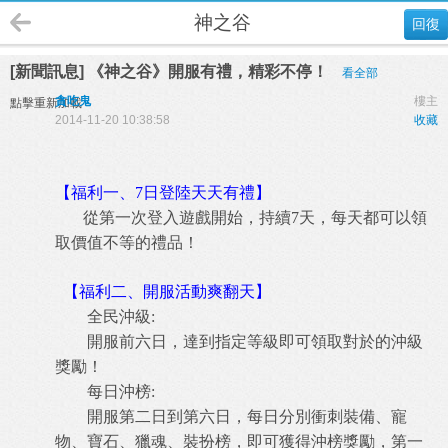
神之谷
回復
[新聞訊息] 《神之谷》開服有禮，精彩不停！
看全部
貪吃鬼
樓主
點擊重新加載
2014-11-20 10:38:58
收藏
【福利一、7日登陸天天有禮】
從第一次登入遊戲開始，持續7天，每天都可以領
取價值不等的禮品！
【福利二、開服活動爽翻天】
全民沖級:
開服前六日，達到指定等級即可領取對於的沖級
獎勵！
每日沖榜:
開服第二日到第六日，每日分別衝刺裝備、寵
物、寶石、獵魂、裝扮榜，即可獲得沖榜獎勵，第一