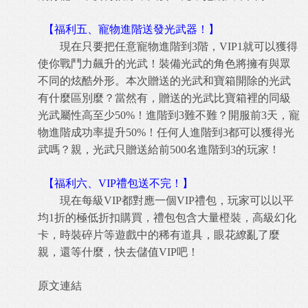
【福利五、寵物進階送發光武器！】
現在只要把任意寵物進階到3階，VIP1就可以獲得
使你戰鬥力飆升的光武！裝備光武的角色將擁有與眾
不同的炫酷外形。本次贈送的光武和寶箱開除的光武
有什麼區別麼？當然有，贈送的光武比寶箱裡的同級
光武屬性高至少50%！進階到3難不難？開服前3天，寵
物進階成功率提升50%！任何人進階到3都可以獲得光
武嗎？親，光武只贈送給前500名進階到3的玩家！
【福利六、VIP禮包送不完！】
現在每級VIP都對應一個VIP禮包，玩家可以以平
均1折的極低折扣購買，禮包包含大量橙裝，高級幻化
卡，時裝碎片等遊戲中的稀有道具，眼花繚亂了麼
親，還等什麼，快去儲值VIP吧！
原文連結