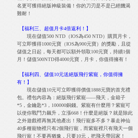
名更可獲得絕版神級裝備！你的刀刃是不是已經饑渴
難耐！
【福利三、超值月卡4倍返利！】
現在儲值500 NTD（IOS為450 NTD）購買月卡，
可立即獲得1000元寶（IOS為900元寶）的獎勵，且從
儲值之日起，每天都可以額外領取100元寶，持續1個
月！儲值500NTD得4000元寶，月卡，你值得擁有！
【福利四、儲值10元送絕版飛行紫寵，你值得擁
有！】
現在儲值10元可立即獲得價值1888元寶的首充禮
包。禮包內容為：絕版飛行紫寵——飛天，金箱子
*5，金鑰匙*3，100000銅錢。紫寵有什麼用？紫寵可
以使你戰鬥力飆升，立漲668！什麼是絕版？就是除此
之外遊戲裡再無其他產出！飛行寵多不多？暴走神仙
40多種寵物裡只有2個飛行寵，而紫寵裡只有飛天一個
飛行寵！不要再猶豫，只要10元，把飛天帶回家！