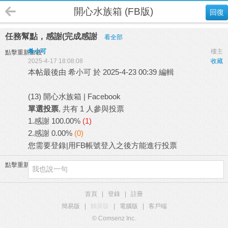
開心水族箱 (FB版)
回復
任務幫點，感謝(完成感謝
看全部
希小可
樓主
點擊重新加載
2025-4-17 18:08:08
收藏
本帖最後由 希小可 於 2025-4-23 00:39 編輯
(13) 開心水族箱 | Facebook
單選投票
, 共有 1 人參與投票
1.感謝
100.00%
(1)
2.感謝
0.00%
(0)
您需要
登錄
|
用FB帳號登入
之後方能進行投票
點擊重新加載
首頁
|
登錄
|
註冊
簡易版
|
觸屏版
|
電腦版
|
客戶端
© Comsenz Inc.