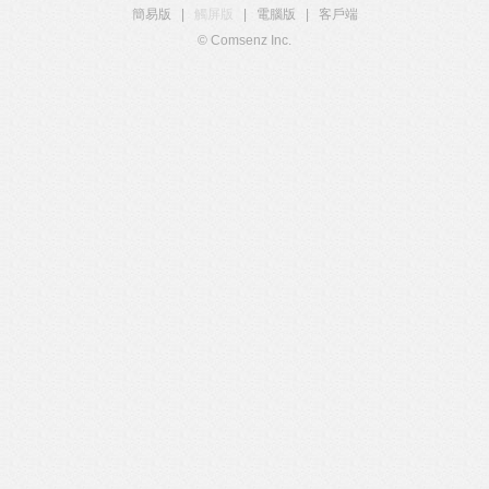
簡易版
|
觸屏版
|
電腦版
|
客戶端
© Comsenz Inc.