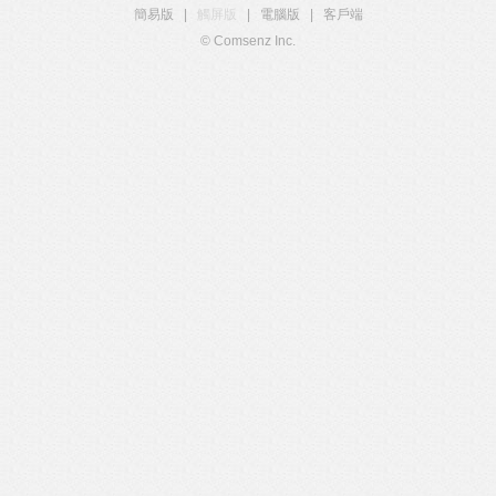
簡易版
|
觸屏版
|
電腦版
|
客戶端
© Comsenz Inc.