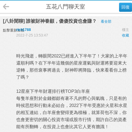
五花八門聊天室
回復
[八卦閒聊] 誰被財神眷顧，傻傻投資也會賺？
看全部
rich1788
樓主
點擊重新加載
2022-7-25 13:53:47
收藏
時光飛逝，轉眼間2022已經進入下半年了！大家的上半年
還順利嗎？在下半年這幾個的星座運氣與財運將要迎來大
逆轉，那些衰事將過去，財神即將降臨，快來看看你上榜
了嗎？
12星座下半年財運排行榜TOP3白羊座
每隻羊座對於金錢都頗有著不凡的野心與氣魄，只是有的
時候思想和行動未必結合，2022下半年受惠於火星和水星
的相互連結，白羊座會變得更為積極，就算荷包不深，你
也會更密切的關心投資市場或股市行情，期許自己的資產
能有所翻轉，在投資上也會比其它人更有膽識！