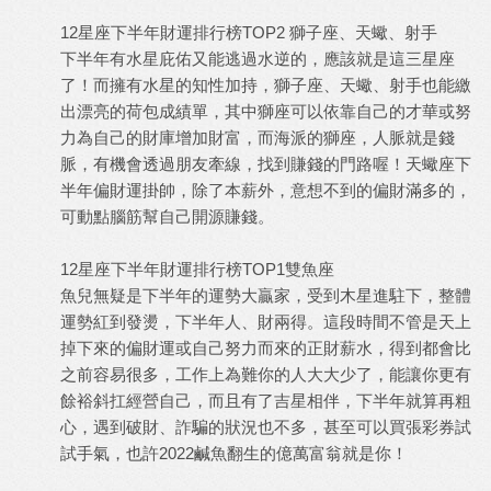
12星座下半年財運排行榜TOP2 獅子座、天蠍、射手
下半年有水星庇佑又能逃過水逆的，應該就是這三星座
了！而擁有水星的知性加持，獅子座、天蠍、射手也能繳
出漂亮的荷包成績單，其中獅座可以依靠自己的才華或努
力為自己的財庫增加財富，而海派的獅座，人脈就是錢
脈，有機會透過朋友牽線，找到賺錢的門路喔！天蠍座下
半年偏財運掛帥，除了本薪外，意想不到的偏財滿多的，
可動點腦筋幫自己開源賺錢。
12星座下半年財運排行榜TOP1雙魚座
魚兒無疑是下半年的運勢大贏家，受到木星進駐下，整體
運勢紅到發燙，下半年人、財兩得。這段時間不管是天上
掉下來的偏財運或自己努力而來的正財薪水，得到都會比
之前容易很多，工作上為難你的人大大少了，能讓你更有
餘裕斜扛經營自己，而且有了吉星相伴，下半年就算再粗
心，遇到破財、詐騙的狀況也不多，甚至可以買張彩券試
試手氣，也許2022鹹魚翻生的億萬富翁就是你！