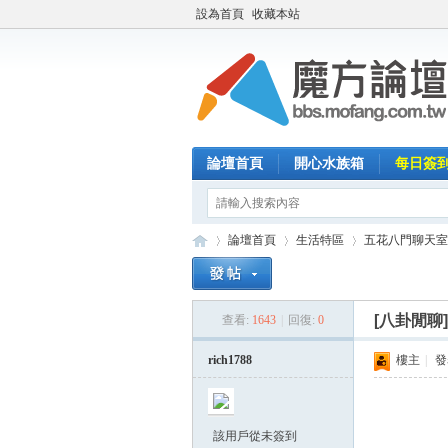
設為首頁
收藏本站
論壇首頁
開心水族箱
每日簽
論壇首頁
生活特區
五花八門聊天室
[八卦閒聊
查看:
1643
|
回復:
0
魔
»
›
›
rich1788
樓主
|
發表
該用戶從未簽到