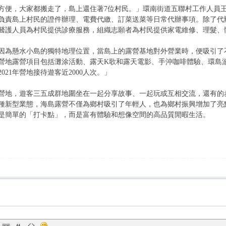
方便，大家都搬走了，島上還住著7位村民。」環南街道五聯村工作人員
負責島上村民的證件辦理、電費代繳、訂菜送菜等日常代辦事項。除了代
醫護人員為村民提供診療服務，組織志願者為村民提供家電維修、理髮、
因為懸水小島的獨特地理位置，當島上的露營基地對外營業時，便吸引了
營地露營項目包括灘涂活動、露天K歌和露天電影、手沖咖啡體驗、環島
021年營地接待遊客近2000人次。」
營地，遊客三五成群地圍坐在一起分享故事、一起玩或互相交流，還有的
種新型業態，海島露營不僅為鄉村吸引了年輕人，也為鄉村振興增加了亮
是簡單的「打卡點」，而是富有體驗和想像空間的高品質閒暇生活。