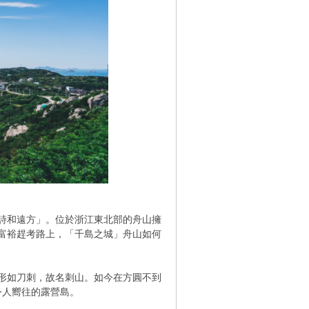
詩和遠方」。位於浙江東北部的舟山擁
同富裕趕考路上，「千島之城」舟山如何
形如刀刺，故名刺山。如今在方圓不到
令人嚮往的露營島。