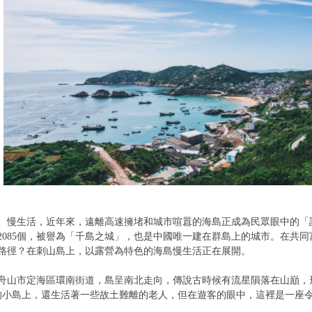
、慢生活，近年來，遠離高速擁堵和城市喧囂的海島正成為民眾眼中的「
2085個，被譽為「千島之城」，也是中國唯一建在群島上的城市。在共
路徑？在刺山島上，以露營為特色的海島慢生活正在展開。
舟山市定海區環南街道，島呈南北走向，傳說古時候有流星隕落在山巔，
的小島上，還生活著一些故土難離的老人，但在遊客的眼中，這裡是一座