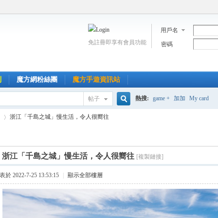
用戶名
免註冊即享有會員功能
密碼
到
魔方網粉絲團
魔方手遊資訊站
熱搜:
game +
加加
My card
帖子
搜
浙江「千島之城」慢生活，令人很嚮往
索
]
浙江「千島之城」慢生活，令人很嚮往
[複製鏈接]
›
於 2022-7-25 13:53:15
|
顯示全部樓層