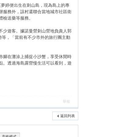
王夢婷便出生在刺山島，現為島上的專
辦服務外，該村還聯合當地城市社區衛
體檢送藥等服務。
不少遊客。據諾曼營刺山營地負責人郭
游等，「當前有不少市外的旅行團主動
赤腳在灘涂上捕捉小沙蟹，享受休閒時
點。透過海島露營慢生活可以看到，遊
舉報
返回列表
高級模式