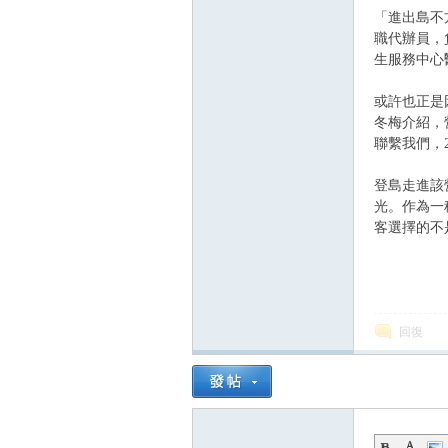
「進出島不
職代辦員，
生服務中心
或許也正是
冬梅介紹，
聯繫我們，2
登島走進該
光。作為一
客選擇的不
回復