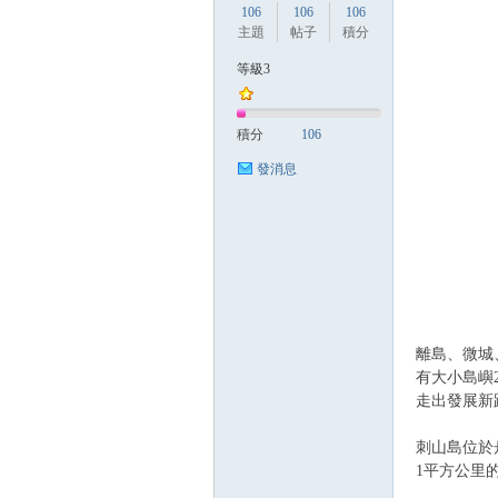
106
106
106
主題
帖子
積分
等級3
方
積分
106
發消息
網
離島、微城
有大小島嶼
走出發展新
刺山島位於
1平方公里