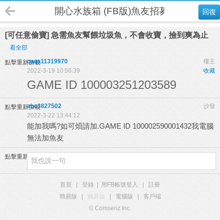
開心水族箱 (FB版)魚友招募
回復
[可任意偷寶] 急需魚友幫餵垃圾魚，不會收寶，撿到爽為止
看全部
qaqa11319970
樓主
點擊重新加載
2022-3-19 10:56:39
收藏
GAME ID 100003251203589
abc3827502
沙發
點擊重新加載
2022-3-22 13:44:12
能加我嗎?如可煩請加.GAME ID 100002590001432我電腦
無法加魚友
點擊重新加載
首頁
|
登錄
|
用FB帳號登入
|
註冊
簡易版
|
觸屏版
|
電腦版
|
客戶端
© Comsenz Inc.