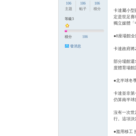
106
106
106
主題
帖子
積分
卡達屬小型國家
定是世足賽
等級3
獨立媒體「中
方
●8座場館
積分
106
發消息
卡達政府將
部分場館還拿過
度體育場館
●北半球冬
網
卡達並非第一
仍算南半球
沒有一次世足
行。這項決
●濫用移工