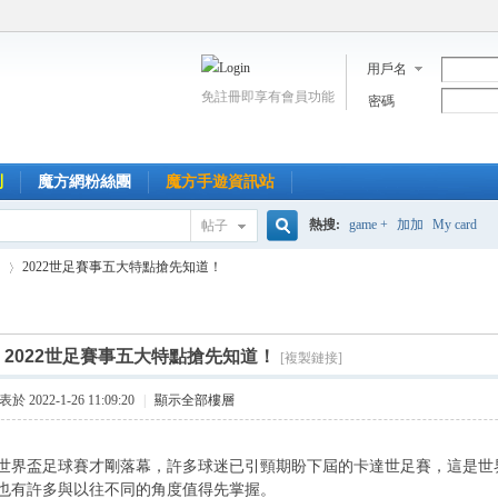
用戶名
免註冊即享有會員功能
密碼
到
魔方網粉絲團
魔方手遊資訊站
熱搜:
game +
加加
My card
帖子
搜
2022世足賽事五大特點搶先知道！
索
]
2022世足賽事五大特點搶先知道！
[複製鏈接]
›
於 2022-1-26 11:09:20
|
顯示全部樓層
羅斯世界盃足球賽才剛落幕，許多球迷已引頸期盼下屆的卡達世足賽，這是世界
，也有許多與以往不同的角度值得先掌握。