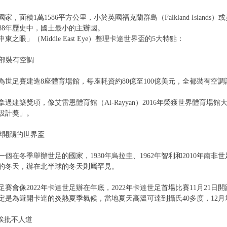
，面積1萬1586平方公里，小於英國福克蘭群島（Falkland Islands）或
88年歷史中，國土最小的主辦國。
東之眼」（Middle East Eye）整理卡達世界盃的5大特點：
全部裝有空調
為世足賽建造8座體育場館，每座耗資約80億至100億美元，全都裝有空調
建築獎項，像艾雷恩體育館（Al-Rayyan）2016年榮獲世界體育場館大會（Wor
設計獎」。
季開踢的世界盃
個在冬季舉辦世足的國家，1930年烏拉圭、1962年智利和2010年南非
的冬天，辦在北半球的冬天則屬罕見。
賽會像2022年卡達世足辦在年底，2022年卡達世足首場比賽11月21日
定是為避開卡達的炎熱夏季氣候，當地夏天高溫可達到攝氏40多度，12月
 挨批不人道