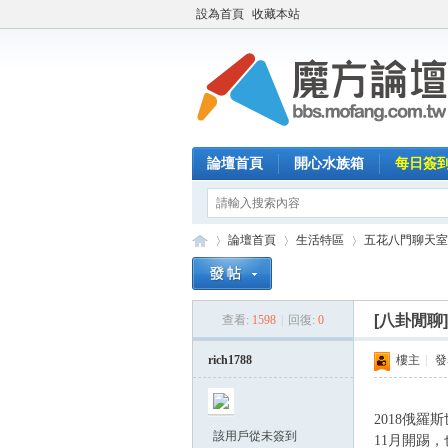
設為首頁
收藏本站
論壇首頁
開心水族箱
每日簽
論壇首頁
生活特區
五花八門聊天室
[八卦閒聊
查看:
1598
|
回復:
0
魔
»
›
›
rich1788
樓主
|
發表
2018俄
該用戶從未簽到
11月開踢