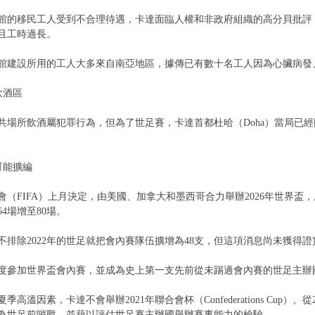
館的移民工人受到不合理待遇，卡達面臨人權和非政府組織的高分貝批評
且工時過長。
館建設所用的工人大多來自南亞地區，據傳已有數十名工人因為心臟病發
飲酒區
共場所飲酒屬犯罪行為，但為了世足賽，卡達首都杜哈（Doha）當局已
可能擴編
會（FIFA）上月決定，由美國、加拿大和墨西哥合力舉辦2026年世界盃
4場增至80場。
不排除2022年的世足就把會內賽隊伍擴增為48支，但這項消息尚未獲得證
度參加世界盃會內賽，並成為史上第一支先前從未踢過會內賽的世足主辦
季高溫因素，卡達不會舉辦2021年聯合會杯（Confederations Cup
為世足前哨戰，並藉以評估世足賽主辦國舉辦賽事能力的檢驗。