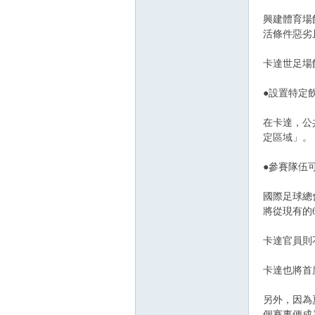
興建體育場
活條件惡劣
卡達世足場
●設置特定
在卡達，公
定區域」。
●參賽隊伍
國際足球總
將從現有的6
卡達官員則
卡達也將首
另外，因為夏
個賽事便成