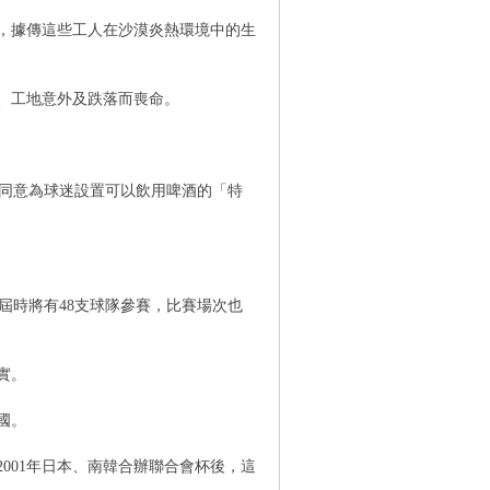
，據傳這些工人在沙漠炎熱環境中的生
、工地意外及跌落而喪命。
經同意為球迷設置可以飲用啤酒的「特
，屆時將有48支球隊參賽，比賽場次也
實。
國。
）。從2001年日本、南韓合辦聯合會杯後，這