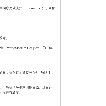
美國康乃狄克州（Connecticut），且肯
設備。
ldStadium Congress）的「年
世足賽，賽會時間當時雖在6、7或8月，
開踢，決賽將於卡達國慶日12月18日進
均溫也有25度。