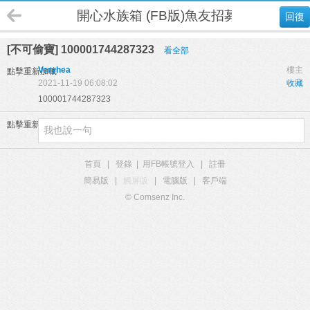
開心水族箱 (FB版)魚友招募
回復
[不可偷寶] 100001744287323
看全部
Veryhea
樓主
點擊重新加載
2021-11-19 06:08:02
收藏
100001744287323
點擊重新加載
首頁
|
登錄
|
用FB帳號登入
|
註冊
簡易版
|
觸屏版
|
電腦版
|
客戶端
© Comsenz Inc.