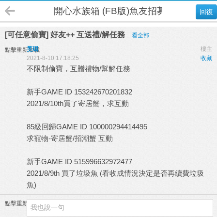
開心水族箱 (FB版)魚友招募
回復
[可任意偷寶] 好友++ 互送禮/解任務
看全部
旻珺
樓主
點擊重新加載
2021-8-10 17:18:25
收藏
不限制偷寶，互贈禮物/幫解任務
新手GAME ID 153242670201832
2021/8/10th買了寄居蟹，求互動
85級回歸GAME ID 100000294414495
求寵物-寄居蟹/招潮蟹 互動
新手GAME ID 515996632972477
2021/8/9th 買了垃圾魚 (看收成情況決定是否再續費垃圾
魚)
點擊重新加載