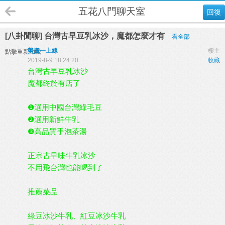
五花八門聊天室
回復
[八卦閒聊] 台灣古早豆乳冰沙，魔都怎麼才有
看全部
勞資一上線
樓主
點擊重新加載
2019-8-9 18:24:20
收藏
台灣古早豆乳冰沙
魔都終於有店了
❶選用中國台灣綠毛豆
❷選用新鮮牛乳
❸高品質手泡茶湯
正宗古早味牛乳冰沙
不用飛台灣也能喝到了
推薦菜品
綠豆冰沙牛乳、紅豆冰沙牛乳