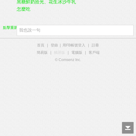
黑糖鮮奶拾光、花生冰沙牛乳
怎麼吃
點擊重新加載
首頁
|
登錄
|
用FB帳號登入
|
註冊
簡易版
|
觸屏版
|
電腦版
|
客戶端
© Comsenz Inc.