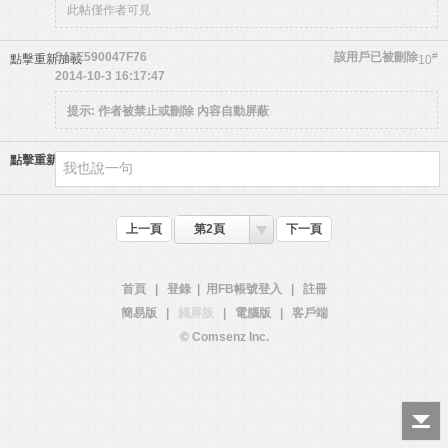
此帖僅作者可見
542E590047F76
該用戶已被刪除
#
點擊重新加載
10
2014-10-3 16:17:47
提示:
作者被禁止或刪除 內容自動屏蔽
點擊重新加載
上一頁
第2頁
下一頁
首頁
|
登錄
|
用FB帳號登入
|
註冊
簡易版
|
觸屏版
|
電腦版
|
客戶端
© Comsenz Inc.