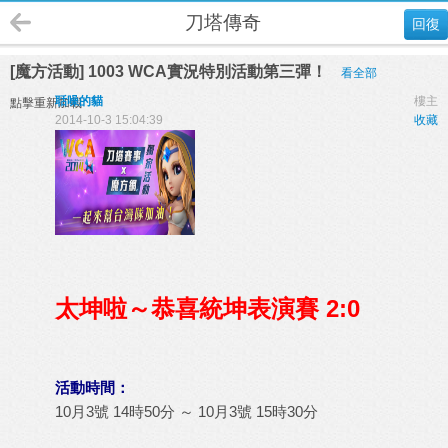
刀塔傳奇
回復
[魔方活動] 1003 WCA實況特別活動第三彈！
看全部
聒噪的貓
樓主
點擊重新加載
2014-10-3 15:04:39
收藏
太坤啦～恭喜統坤表演賽 2:0
活動時間：
10月3號 14時50分 ～ 10月3號 15時30分