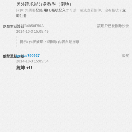
另外跪求影分身教學（倒地）
附件:
您需要
登錄
|
用FB帳號登入
才可以下載或查看附件。沒有帳號？
立
即註冊
542E34850F50A
該用戶已被刪除
沙發
點擊重新加載
2014-10-3 15:05:49
提示:
作者被禁止或刪除 內容自動屏蔽
genius790927
板凳
點擊重新加載
2014-10-3 15:05:54
統坤 +U.....