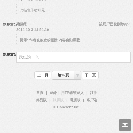
此帖僅作者可見
蕭蘋果
該用戶已被刪除
#
點擊重新加載
80
2014-10-3 13:54:10
提示:
作者被禁止或刪除 內容自動屏蔽
點擊重新加載
上一頁
第16頁
下一頁
首頁
|
登錄
|
用FB帳號登入
|
註冊
簡易版
|
觸屏版
|
電腦版
|
客戶端
© Comsenz Inc.