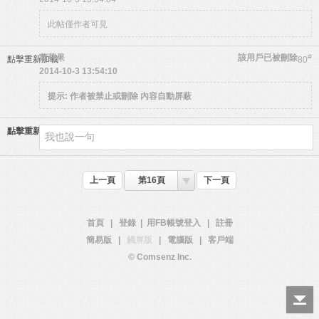
此帖僅作者可見
蕭蘋果
該用戶已被刪除
#
點擊重新加載
80
2014-10-3 13:54:10
提示:
作者被禁止或刪除 內容自動屏蔽
點擊重新加載
上一頁
第16頁
下一頁
首頁
|
登錄
|
用FB帳號登入
|
註冊
簡易版
|
觸屏版
|
電腦版
|
客戶端
© Comsenz Inc.