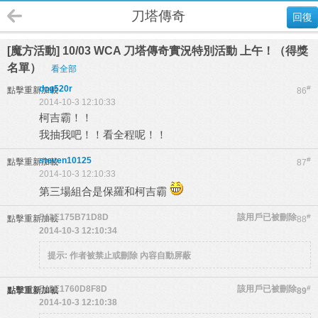
刀塔傳奇
回復
[魔方活動] 10/03 WCA 刀塔傳奇實況特別活動 上午！（得獎
名單）
看全部
dog520r
#
點擊重新加載
86
2014-10-3 12:10:33
柯吉霸！！
我抽我吧！！看全程呢！！
steven10125
#
點擊重新加載
87
2014-10-3 12:10:33
第三場組合是保羅和柯吉霸
542E175B71D8D
該用戶已被刪除
#
點擊重新加載
88
2014-10-3 12:10:34
提示:
作者被禁止或刪除 內容自動屏蔽
542E1760D8F8D
該用戶已被刪除
#
點擊重新加載
89
2014-10-3 12:10:38