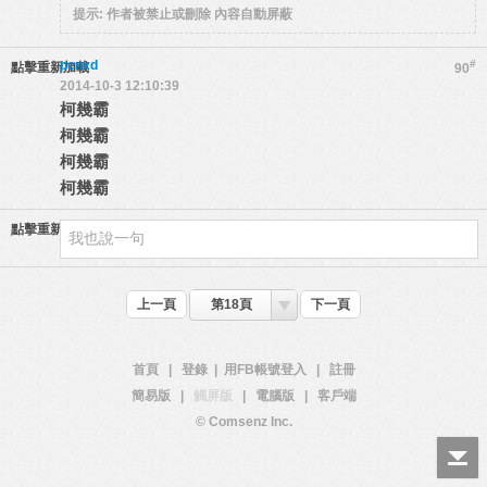
提示:
作者被禁止或刪除 內容自動屏蔽
penxd
#
點擊重新加載
90
2014-10-3 12:10:39
柯幾霸
柯幾霸
柯幾霸
柯幾霸
點擊重新加載
上一頁
第18頁
下一頁
首頁
|
登錄
|
用FB帳號登入
|
註冊
簡易版
|
觸屏版
|
電腦版
|
客戶端
© Comsenz Inc.