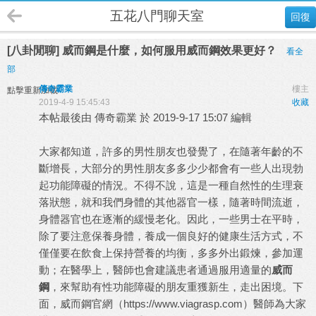
五花八門聊天室
回復
[八卦閒聊] 威而鋼是什麼，如何服用威而鋼效果更好？
看全
部
傳奇霸業
樓主
點擊重新加載
2019-4-9 15:45:43
收藏
本帖最後由 傳奇霸業 於 2019-9-17 15:07 編輯
大家都知道，許多的男性朋友也發覺了，在隨著年齡的不
斷增長，大部分的男性朋友多多少少都會有一些人出現勃
起功能障礙的情況。不得不說，這是一種自然性的生理衰
落狀態，就和我們身體的其他器官一樣，隨著時間流逝，
身體器官也在逐漸的緩慢老化。因此，一些男士在平時，
除了要注意保養身體，養成一個良好的健康生活方式，不
僅僅要在飲食上保持營養的均衡，多多外出鍛煉，參加運
動；在醫學上，醫師也會建議患者通過服用適量的
威而
鋼
，來幫助有性功能障礙的朋友重獲新生，走出困境。下
面，威而鋼官網（
https://www.viagrasp.com
）醫師為大家