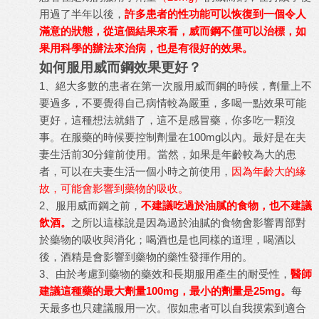
用過了半年以後，
許多患者的性功能可以恢復到一個令人
滿意的狀態，從這個結果來看，威而鋼不僅可以治標，如
果用科學的辦法來治病，也是有很好的效果。
如何服用威而鋼效果更好？
1、絕大多數的患者在第一次服用威而鋼的時候，劑量上不
要過多，不要覺得自己病情較為嚴重，多喝一點效果可能
更好，這種想法就錯了，這不是感冒藥，你多吃一顆沒
事。在服藥的時候要控制劑量在100mg以內。最好是在夫
妻生活前30分鐘前使用。當然，如果是年齡較為大的患
者，可以在夫妻生活一個小時之前使用，
因為年齡大的緣
故，可能會影響到藥物的吸收。
2、服用威而鋼之前，
不建議吃過於油膩的食物，也不建議
飲酒。
之所以這樣說是因為過於油膩的食物會影響胃部對
於藥物的吸收與消化；喝酒也是也同樣的道理，喝酒以
後，酒精是會影響到藥物的藥性發揮作用的。
3、由於考慮到藥物的藥效和長期服用產生的耐受性，
醫師
建議這種藥的最大劑量100mg，最小的劑量是25mg。
每
天最多也只建議服用一次。假如患者可以自我摸索到適合