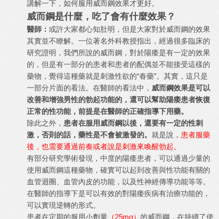
講解一下，如何服用威而鋼效果才更好。
威而鋼是什麼，吃了會有什麼效果？
醫師：
或許大家都心知肚明，但是大家對於威而鋼的效果
其實並不瞭解。一位著名外科教授指出，經過很多臨床的
研究證明，我們所說的威而鋼，對於陽痿是有一定的效果
的，但是有一部分的患者和患者的配偶並不能接受這樣的
藥物，覺得這種藥就是刺激性欲的“春藥”。其實，這只是
一部分片面的看法。在醫師的看法中，
威而鋼效果
是可以
改善和增強男性的勃起功能的，還可以幫助陽痿患者恢復
正常的性功能，前提是在醫師的正確指導下用藥。
除此之外，
患者在服用威而鋼以後，還要有一定的性刺
激，否則的話，藥性是不會被激發的。
就是說，
患者服藥
後，也需要通過前奏或者說是刺激來喚醒勃起。
有部分研究學術發現，中度的陽痿患者，可以通過少量的
使用威而鋼這種藥物，確實可以起到改善與性功能有關的
血管迴圈、血管內皮的功能，以及性神經傳導功能等等。
在醫師的指導下是可以有效的對陽痿疾病有治療功能的，
可以實現逆轉的形式。
患者在定期的服用小劑量
（25mg）
的威而鋼，在持續了使