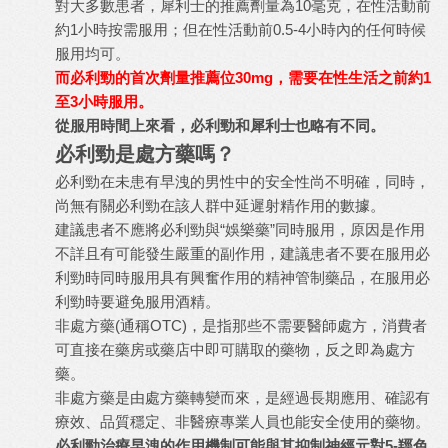
對大多數患者，犀利士的推薦劑量為10毫克，在性活動前
約1小時按需服用；但在性活動前0.5-4小時內的任何時候
服用均可。
而必利勁的首次劑量推薦位30mg，需要在性生活之前約1
至3小時服用。
從服用時間上來看，必利勁和犀利士也略有不同。
必利勁是處方藥嗎？
必利勁在未患有早洩的男性中的安全性尚不明確，同時，
尚無有關必利勁在該人群中延遲射精作用的數據。
建議患者不應將必利勁與“娛樂藥”同時服用，原因是作用
不詳且有可能發生嚴重的副作用，建議患者不要在服用必
利勁時同時服用具有興奮作用的精神管制藥品，在服用必
利勁時要避免服用酒精。
非處方藥(通稱OTC)，是指那些不需要醫師處方，消費者
可直接在藥房或藥店中即可購取的藥物，反之即為處方
藥。
非處方藥是由處方藥轉變而來，是經過長期應用、確認有
療效、品質穩定、非醫療專業人員也能安全使用的藥物。
必利勁
治療早洩
的作用機制可能與其抑制神經元對5-羥色