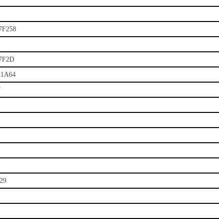
7F258
7F2D
11A64
7
29