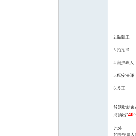
2.骷髏王
3.拍拍熊
4.潮汐獵人
5.瘟疫法師
6.斧王
於活動結束
40
將抽出"
此外
如果投票人