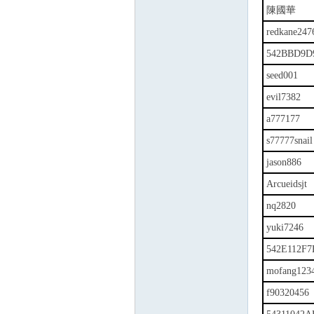
陳國華
redkane247
542BBD9D
seed001
evil7382
a777177
s77777snail
jason886
Arcueidsjt
nq2820
yuki7246
542E112F7
mofang123
f90320456