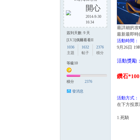
開心
2014-9-30
16:34
方
最詳細的攻
簽到天數: 9 天
最新最即時
[LV.3]偶爾看看II
活動時間：
1036
1632
2376
9月26日 19
主題
帖子
積分
活動獎勵
等級10
鑽石*100
積分
2376
網
發消息
活動方式：
在下方投票
1.死騎