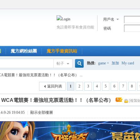
用戶名
免註冊即享有會員功能
密碼
到
魔方網粉絲團
魔方手遊資訊站
熱搜:
game +
加加
My card
帖子
搜
CA電競賽！最強坦克票選活動！！（名單公布） ...
返回列表
1
2
3
4
5
6
7
8
索
]
WCA電競賽！最強坦克票選活動！！（名單公布）
[複製
9-26 19:04:05
|
顯示全部樓層