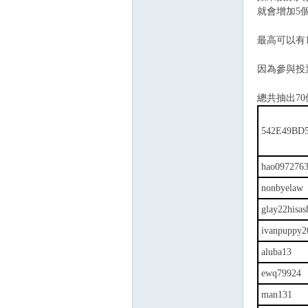
就會增加5
最高可以有
因為參與投
總共抽出7
542E49BD
hao097276
nonbyelaw
glay22hisas
ivanpuppy2
aluba13
ewq79924
man131