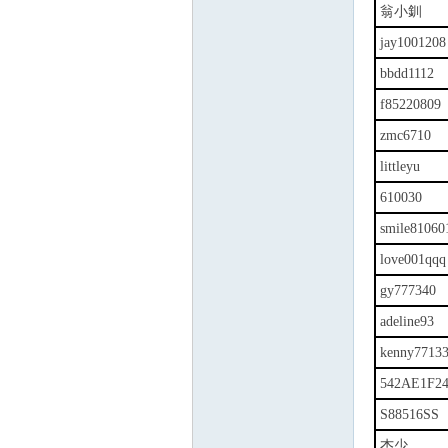
翁小釧
jay1001208
bbdd1112
f85220809
zmc6710
littleyu
610030
smile81060
love001qqq
gy777340
adeline93
kenny7713
542AE1F2
S88516SS
杰少