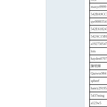
maxyz9999
542BA9CC
qw0000354
542E61824
542AC15B
a19275054
lois
hayden0707
陳明輝
Qazwsx984
spbeef
hanry29195
5437ming
a123w5