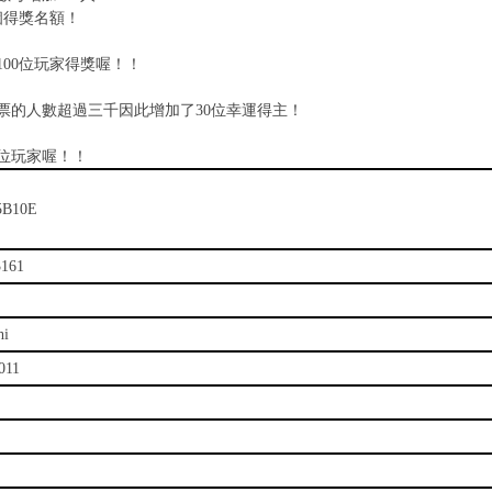
個得獎名額！
100位玩家得獎喔！！
票的人數超過三千因此增加了30位幸運得主！
0位玩家喔！！
5B10E
3161
hi
011