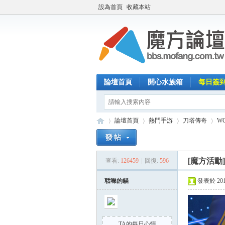
設為首頁
收藏本站
論壇首頁
開心水族箱
每日簽
論壇首頁
熱門手游
刀塔傳奇
W
[魔方活動
查看:
126459
|
回復:
596
魔
»
›
›
›
聒噪的貓
發表於 2014-
TA的每日心情