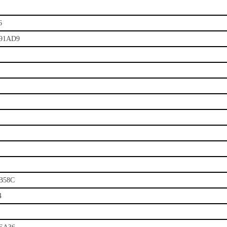
6
91AD9
B58C
4