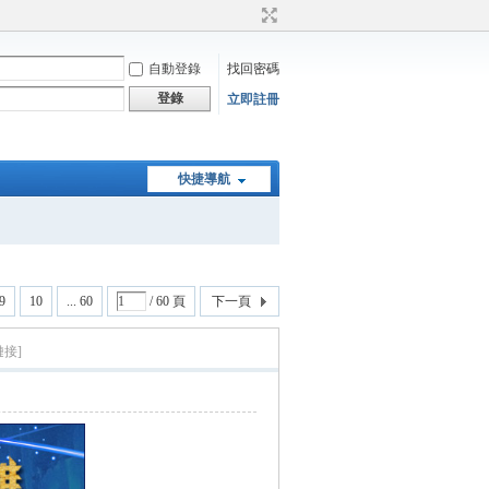
自動登錄
找回密碼
登錄
立即註冊
快捷導航
9
10
... 60
/ 60 頁
下一頁
鏈接]