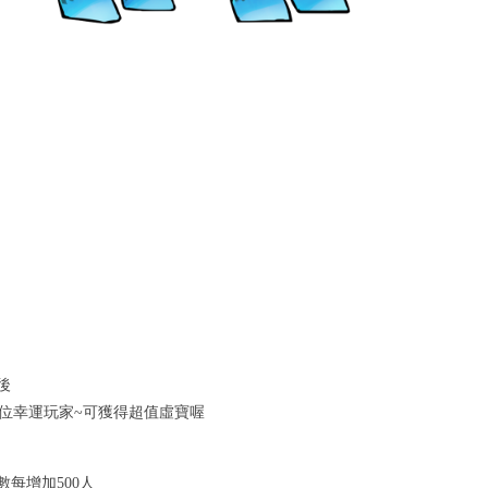
後
"位幸運玩家~可獲得超值虛寶喔
數每增加500人