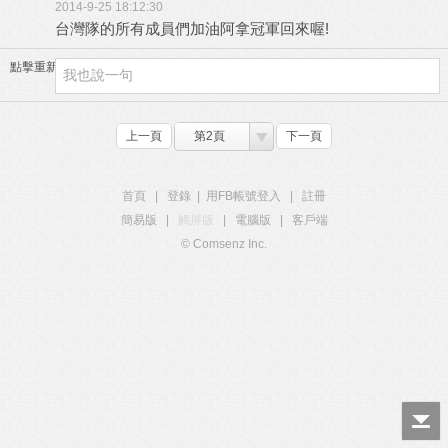
2014-9-25 18:12:30
台灣隊的所有成員們加油阿拿冠軍回來喔!
點擊重新加載
上一頁
第2頁
下一頁
首頁
|
登錄
|
用FB帳號登入
|
註冊
簡易版
|
觸屏版
|
電腦版
|
客戶端
© Comsenz Inc.