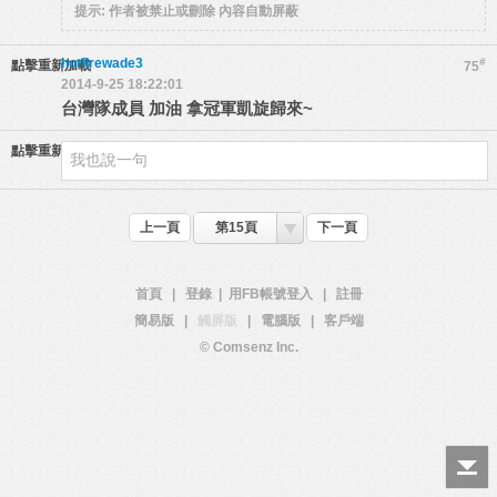
提示:
作者被禁止或刪除 內容自動屏蔽
hotfirewade3
#
點擊重新加載
75
2014-9-25 18:22:01
台灣隊成員 加油 拿冠軍凱旋歸來~
點擊重新加載
上一頁
第15頁
下一頁
首頁
|
登錄
|
用FB帳號登入
|
註冊
簡易版
|
觸屏版
|
電腦版
|
客戶端
© Comsenz Inc.