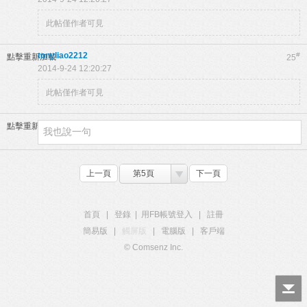
此帖僅作者可見
tonyliao2212
#
點擊重新加載
25
2014-9-24 12:20:27
此帖僅作者可見
點擊重新加載
上一頁
第5頁
下一頁
首頁
|
登錄
|
用FB帳號登入
|
註冊
簡易版
|
觸屏版
|
電腦版
|
客戶端
© Comsenz Inc.