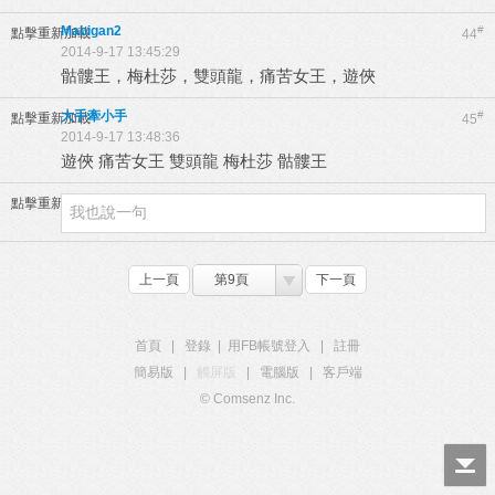
Mabigan2
#
點擊重新加載
44
2014-9-17 13:45:29
骷髏王，梅杜莎，雙頭龍，痛苦女王，遊俠
大手牽小手
#
點擊重新加載
45
2014-9-17 13:48:36
遊俠 痛苦女王 雙頭龍 梅杜莎 骷髏王
點擊重新加載
上一頁
第9頁
下一頁
首頁
|
登錄
|
用FB帳號登入
|
註冊
簡易版
|
觸屏版
|
電腦版
|
客戶端
© Comsenz Inc.