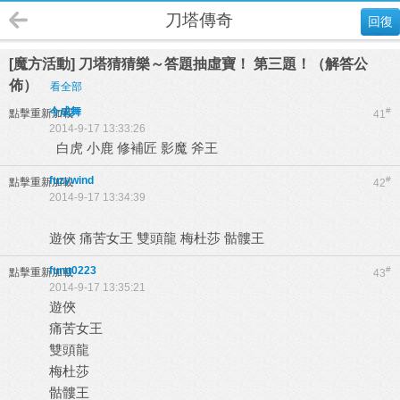
刀塔傳奇
回復
[魔方活動] 刀塔猜猜樂～答題抽虛寶！ 第三題！（解答公
佈）
看全部
今成舞
#
點擊重新加載
41
2014-9-17 13:33:26
白虎 小鹿 修補匠 影魔 斧王
fuzywind
#
點擊重新加載
42
2014-9-17 13:34:39
遊俠 痛苦女王 雙頭龍 梅杜莎 骷髏王
fung0223
#
點擊重新加載
43
2014-9-17 13:35:21
遊俠
痛苦女王
雙頭龍
梅杜莎
骷髏王