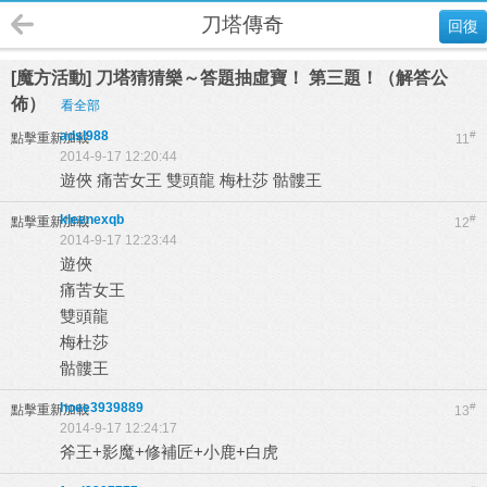
刀塔傳奇
回復
[魔方活動] 刀塔猜猜樂～答題抽虛寶！ 第三題！（解答公
佈）
看全部
adsl988
#
點擊重新加載
11
2014-9-17 12:20:44
遊俠 痛苦女王 雙頭龍 梅杜莎 骷髏王
kleenexqb
#
點擊重新加載
12
2014-9-17 12:23:44
遊俠
痛苦女王
雙頭龍
梅杜莎
骷髏王
hoee3939889
#
點擊重新加載
13
2014-9-17 12:24:17
斧王+影魔+修補匠+小鹿+白虎