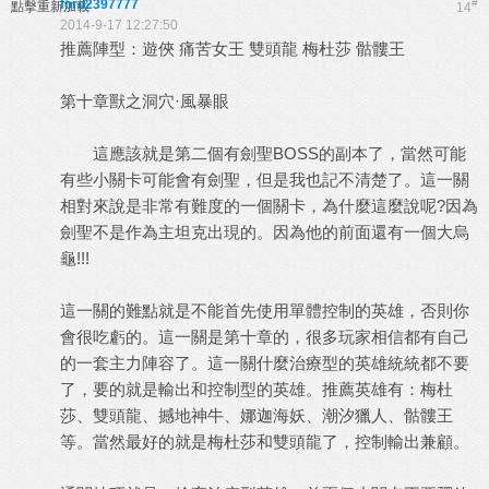
ford2397777
#
點擊重新加載
14
2014-9-17 12:27:50
推薦陣型：遊俠 痛苦女王 雙頭龍 梅杜莎 骷髏王
第十章獸之洞穴·風暴眼
這應該就是第二個有劍聖BOSS的副本了，當然可能
有些小關卡可能會有劍聖，但是我也記不清楚了。這一關
相對來說是非常有難度的一個關卡，為什麼這麼說呢?因為
劍聖不是作為主坦克出現的。因為他的前面還有一個大烏
龜!!!
這一關的難點就是不能首先使用單體控制的英雄，否則你
會很吃虧的。這一關是第十章的，很多玩家相信都有自己
的一套主力陣容了。這一關什麼治療型的英雄統統都不要
了，要的就是輸出和控制型的英雄。推薦英雄有：梅杜
莎、雙頭龍、撼地神牛、娜迦海妖、潮汐獵人、骷髏王
等。當然最好的就是梅杜莎和雙頭龍了，控制輸出兼顧。