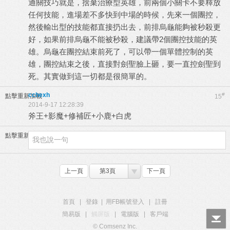
通關技巧就是，捨棄治療型英雄，前兩個小關卡不要釋放
任何技能，進場差不多快到中場的時候，先來一個團控，
然後輸出型的技能都直接扔出去，前排烏龜能夠被秒殺更
好，如果前排烏龜不能被秒殺，建議帶2個團控技能的英
雄。烏龜在團控結束前死了，可以帶一個單體控制的英
雄，團控結束之後，直接對劍聖臉上砸，要一直控劍聖到
死。其實做到這一切都是很簡單的。
cchexh
#
點擊重新加載
15
2014-9-17 12:28:39
斧王+影魔+修補匠+小鹿+白虎
點擊重新加載
上一頁
第3頁
下一頁
首頁
|
登錄
|
用FB帳號登入
|
註冊
簡易版
|
觸屏版
|
電腦版
|
客戶端
© Comsenz Inc.