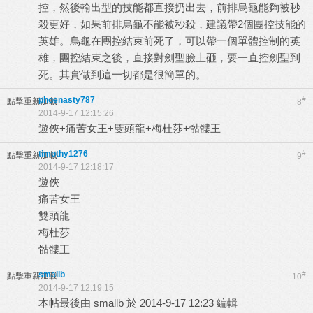
控，然後輸出型的技能都直接扔出去，前排烏龜能夠被秒
殺更好，如果前排烏龜不能被秒殺，建議帶2個團控技能的
英雄。烏龜在團控結束前死了，可以帶一個單體控制的英
雄，團控結束之後，直接對劍聖臉上砸，要一直控劍聖到
死。其實做到這一切都是很簡單的。
phoenasty787
#
點擊重新加載
8
2014-9-17 12:15:26
遊俠+痛苦女王+雙頭龍+梅杜莎+骷髏王
timothy1276
#
點擊重新加載
9
2014-9-17 12:18:17
遊俠
痛苦女王
雙頭龍
梅杜莎
骷髏王
smallb
#
點擊重新加載
10
2014-9-17 12:19:15
本帖最後由 smallb 於 2014-9-17 12:23 編輯