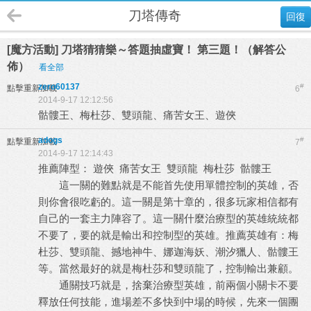
刀塔傳奇
回復
[魔方活動] 刀塔猜猜樂～答題抽虛寶！ 第三題！（解答公
佈）
看全部
zero60137
#
點擊重新加載
6
2014-9-17 12:12:56
骷髏王、梅杜莎、雙頭龍、痛苦女王、遊俠
adogs
#
點擊重新加載
7
2014-9-17 12:14:43
推薦陣型： 遊俠 痛苦女王 雙頭龍 梅杜莎 骷髏王
這一關的難點就是不能首先使用單體控制的英雄，否
則你會很吃虧的。這一關是第十章的，很多玩家相信都有
自己的一套主力陣容了。這一關什麼治療型的英雄統統都
不要了，要的就是輸出和控制型的英雄。推薦英雄有：梅
杜莎、雙頭龍、撼地神牛、娜迦海妖、潮汐獵人、骷髏王
等。當然最好的就是梅杜莎和雙頭龍了，控制輸出兼顧。
通關技巧就是，捨棄治療型英雄，前兩個小關卡不要
釋放任何技能，進場差不多快到中場的時候，先來一個團