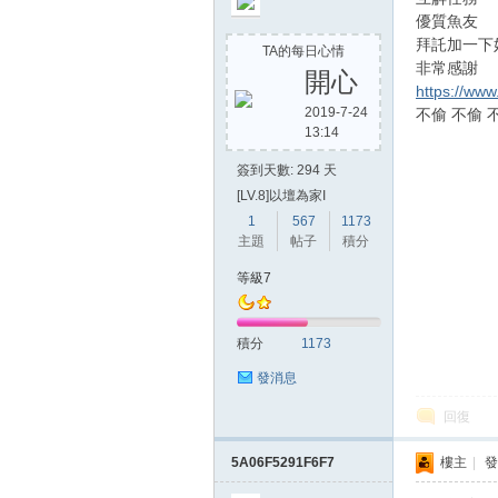
優質魚友
拜託加一下
TA的每日心情
非常感謝
開心
https://ww
2019-7-24
不偷 不偷 
13:14
簽到天數: 294 天
[LV.8]以壇為家I
1
567
1173
主題
帖子
積分
等級7
積分
1173
發消息
回復
5A06F5291F6F7
樓主
|
發