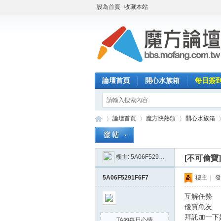
設為首頁
收藏本站
論壇首頁
開心水族箱
每日簽
論壇首頁
魔方快熱頌
開心水族箱
樓主:
5A06F5291F6F7
[不可偷寶
魔
»
›
›
›
5A06F5291F6F7
樓主
|
發
互解任務
優質魚友
拜託加一下
TA的每日心情