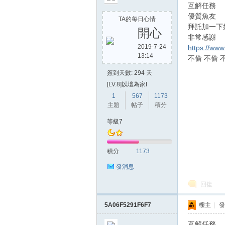
互解任務
優質魚友
TA的每日心情
拜託加一下
開心
非常感謝
2019-7-24
https://ww
13:14
不偷 不偷 
簽到天數: 294 天
[LV.8]以壇為家I
1
567
1173
主題
帖子
積分
等級7
積分
1173
發消息
回復
5A06F5291F6F7
樓主
|
發
互解任務