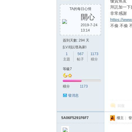
優質魚友
拜託加一下
TA的每日心情
非常感謝
開心
https://ww
2019-7-24
不偷 不偷 
13:14
簽到天數: 294 天
[LV.8]以壇為家I
1
567
1173
主題
帖子
積分
等級7
積分
1173
發消息
回復
5A06F5291F6F7
樓主
|
發