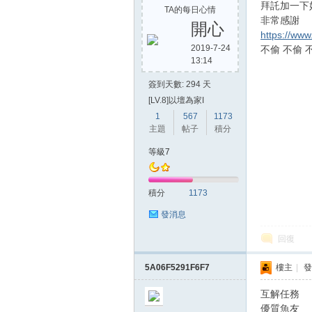
拜託加一下
TA的每日心情
非常感謝
開心
https://ww
2019-7-24
不偷 不偷 
13:14
簽到天數: 294 天
[LV.8]以壇為家I
1
567
1173
主題
帖子
積分
等級7
積分
1173
發消息
回復
5A06F5291F6F7
樓主
|
發
互解任務
優質魚友