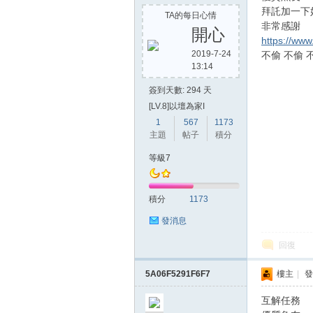
拜託加一下
TA的每日心情
非常感謝
開心
https://ww
2019-7-24
不偷 不偷 
13:14
簽到天數: 294 天
[LV.8]以壇為家I
1
567
1173
主題
帖子
積分
等級7
積分
1173
發消息
回復
5A06F5291F6F7
樓主
|
發
互解任務