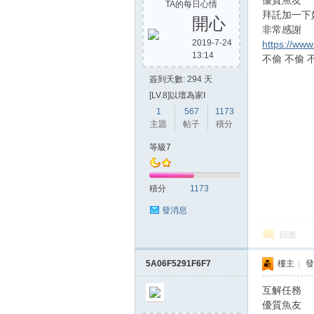
優質魚友
TA的每日心情
拜託加一下
開心
非常感謝
2019-7-24
https://ww
13:14
不偷 不偷 
簽到天數: 294 天
[LV.8]以壇為家I
1
567
1173
主題
帖子
積分
等級7
積分
1173
發消息
回復
5A06F5291F6F7
樓主
|
發
互解任務
優質魚友