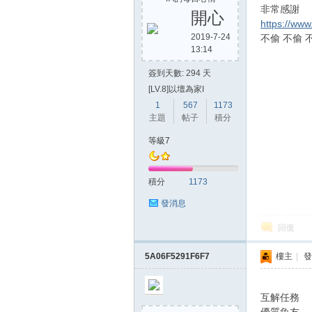
非常感謝
開心
https://ww
2019-7-24
不偷 不偷 
13:14
方
簽到天數: 294 天
[LV.8]以壇為家I
1
567
1173
主題
帖子
積分
等級7
積分
1173
網
發消息
回復
5A06F5291F6F7
樓主
|
發
互解任務