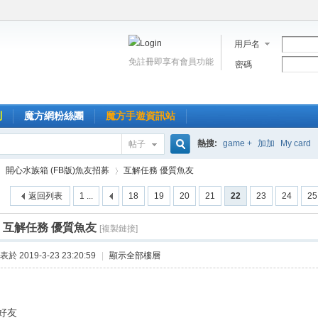
用戶名
免註冊即享有會員功能
密碼
到
魔方網粉絲團
魔方手遊資訊站
熱搜:
game +
加加
My card
帖子
搜
開心水族箱 (FB版)魚友招募
互解任務 優質魚友
返回列表
1 ...
18
19
20
21
22
23
24
25
索
]
互解任務 優質魚友
[複製鏈接]
›
表於 2019-3-23 23:20:59
|
顯示全部樓層
好友