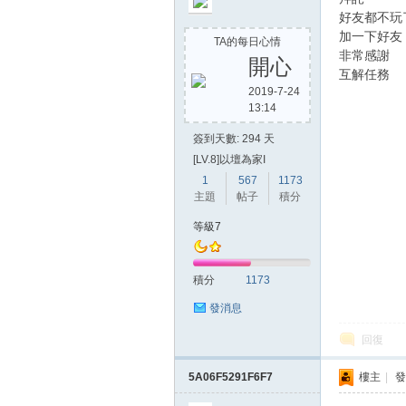
好友都不玩
加一下好友
TA的每日心情
非常感謝
開心
互解任務
2019-7-24
13:14
簽到天數: 294 天
[LV.8]以壇為家I
1
567
1173
主題
帖子
積分
等級7
積分
1173
發消息
回復
5A06F5291F6F7
樓主
|
發