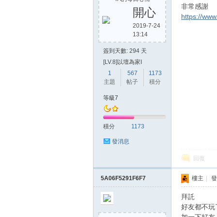
非常感謝
開心
https://ww
2019-7-24
13:14
方
簽到天數: 294 天
[LV.8]以壇為家I
1
567
1173
主題
帖子
積分
等級7
積分
1173
網
發消息
回復
5A06F5291F6F7
樓主
|
發
拜託
好友都不玩