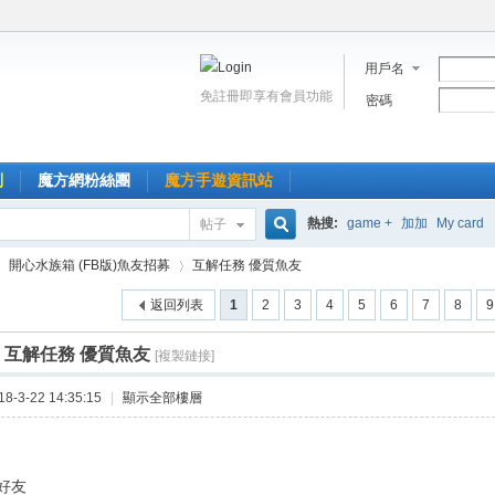
用戶名
免註冊即享有會員功能
密碼
到
魔方網粉絲團
魔方手遊資訊站
熱搜:
game +
加加
My card
帖子
搜
開心水族箱 (FB版)魚友招募
互解任務 優質魚友
返回列表
1
2
3
4
5
6
7
8
9
索
]
互解任務 優質魚友
[複製鏈接]
›
-3-22 14:35:15
|
顯示全部樓層
好友