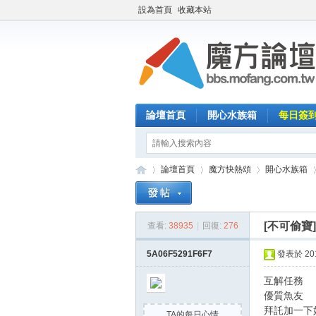
設為首頁
收藏本站
論壇首頁
開心水族箱
每日簽
論壇首頁
魔方快熱頌
開心水族箱
[不可偷寶
查看:
38935
|
回復:
276
魔
»
›
›
›
5A06F5291F6F7
發表於 2018
互解任務
優質魚友
拜託加一下
TA的每日心情