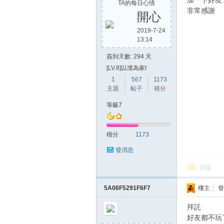
加一下好友
TA的每日心情
非常感謝
開心
2019-7-24
13:14
簽到天數: 294 天
[LV.8]以壇為家I
1
567
1173
主題
帖子
積分
等級7
積分
1173
發消息
回復
5A06F5291F6F7
樓主
|
發
拜託
好友都不玩