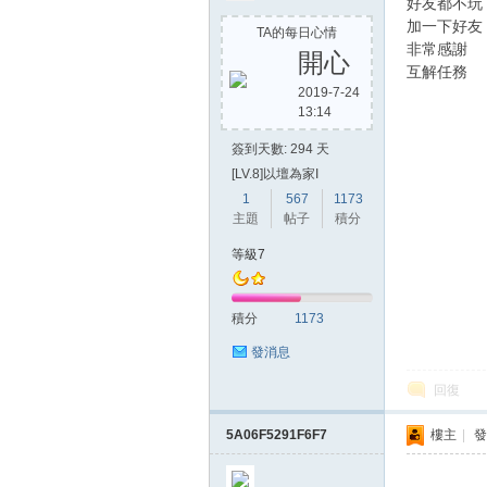
好友都不玩
加一下好友
TA的每日心情
非常感謝
開心
互解任務
2019-7-24
13:14
簽到天數: 294 天
[LV.8]以壇為家I
1
567
1173
主題
帖子
積分
等級7
積分
1173
發消息
回復
5A06F5291F6F7
樓主
|
發