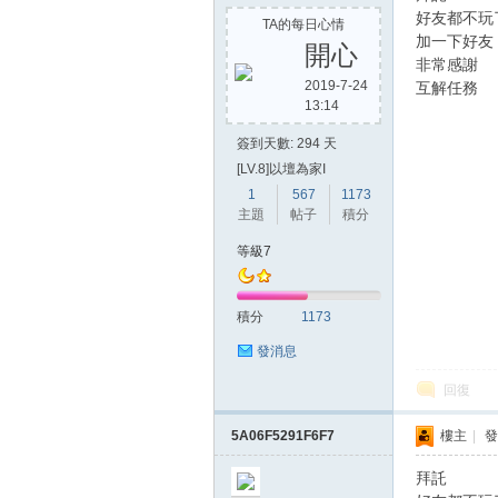
好友都不玩
TA的每日心情
加一下好友
開心
非常感謝
2019-7-24
互解任務
13:14
簽到天數: 294 天
[LV.8]以壇為家I
1
567
1173
主題
帖子
積分
等級7
積分
1173
發消息
回復
5A06F5291F6F7
樓主
|
發
拜託