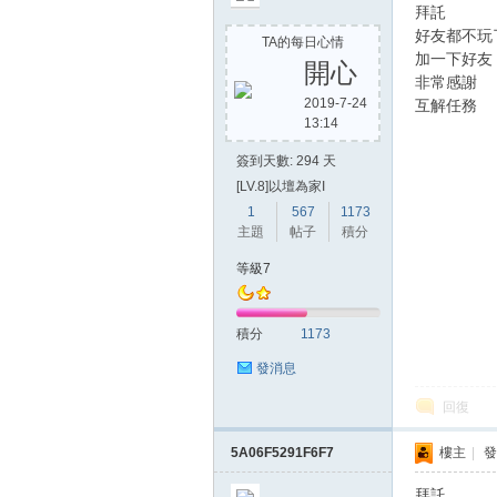
拜託
好友都不玩
TA的每日心情
加一下好友
開心
非常感謝
2019-7-24
互解任務
13:14
簽到天數: 294 天
[LV.8]以壇為家I
1
567
1173
主題
帖子
積分
等級7
積分
1173
發消息
回復
5A06F5291F6F7
樓主
|
發
拜託