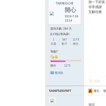
加一下好友
TA的每日心情
非常感謝
開心
互解任務
2019-7-24
13:14
簽到天數: 294 天
[LV.8]以壇為家I
1
567
1173
主題
帖子
積分
等級7
積分
1173
發消息
回復
5A06F5291F6F7
樓主
|
發
拜託