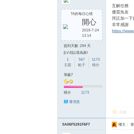
互解任務
優質魚友
TA的每日心情
拜託加一下
開心
非常感謝
2019-7-24
https://ww
13:14
簽到天數: 294 天
[LV.8]以壇為家I
1
567
1173
主題
帖子
積分
等級7
積分
1173
發消息
回復
5A06F5291F6F7
樓主
|
發