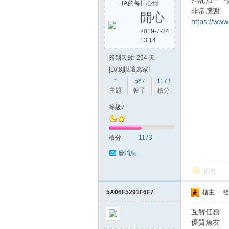
拜託加一下
TA的每日心情
非常感謝
開心
https://ww
2019-7-24
13:14
簽到天數: 294 天
[LV.8]以壇為家I
1
567
1173
主題
帖子
積分
等級7
積分
1173
發消息
回復
5A06F5291F6F7
樓主
|
發
互解任務
優質魚友