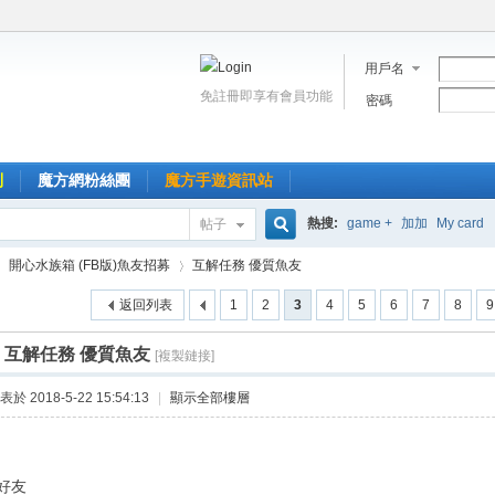
用戶名
免註冊即享有會員功能
密碼
到
魔方網粉絲團
魔方手遊資訊站
熱搜:
game +
加加
My card
帖子
搜
開心水族箱 (FB版)魚友招募
互解任務 優質魚友
返回列表
1
2
3
4
5
6
7
8
9
索
]
互解任務 優質魚友
[複製鏈接]
›
表於 2018-5-22 15:54:13
|
顯示全部樓層
好友