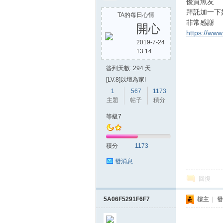
優質魚友
拜託加一下
TA的每日心情
非常感謝
開心
https://ww
2019-7-24
13:14
簽到天數: 294 天
[LV.8]以壇為家I
1
567
1173
主題
帖子
積分
等級7
積分
1173
發消息
回復
5A06F5291F6F7
樓主
|
發