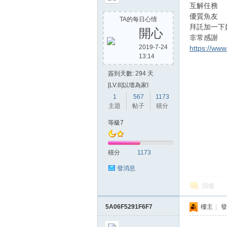
互解任務
優質魚友
TA的每日心情
拜託加一下
開心
非常感謝
2019-7-24
https://ww
13:14
簽到天數: 294 天
[LV.8]以壇為家I
1
567
1173
主題
帖子
積分
等級7
積分
1173
發消息
回復
5A06F5291F6F7
樓主
|
發