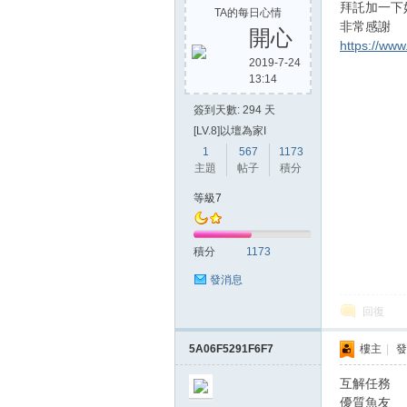
拜託加一下
TA的每日心情
非常感謝
開心
https://ww
2019-7-24
13:14
簽到天數: 294 天
[LV.8]以壇為家I
1
567
1173
主題
帖子
積分
等級7
積分
1173
發消息
回復
5A06F5291F6F7
樓主
|
發
互解任務
優質魚友