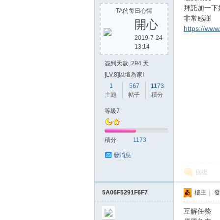
拜託加一下
TA的每日心情
非常感謝
開心
https://ww
2019-7-24
13:14
簽到天數: 294 天
[LV.8]以壇為家I
1
567
1173
主題
帖子
積分
等級7
積分
1173
發消息
回復
5A06F5291F6F7
樓主
|
發
互解任務