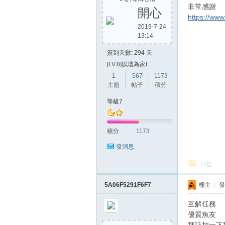
非常感謝
開心
https://ww
2019-7-24
13:14
方
簽到天數: 294 天
[LV.8]以壇為家I
1
567
1173
主題
帖子
積分
等級7
積分
1173
網
發消息
回復
5A06F5291F6F7
樓主
|
發
互解任務
優質魚友