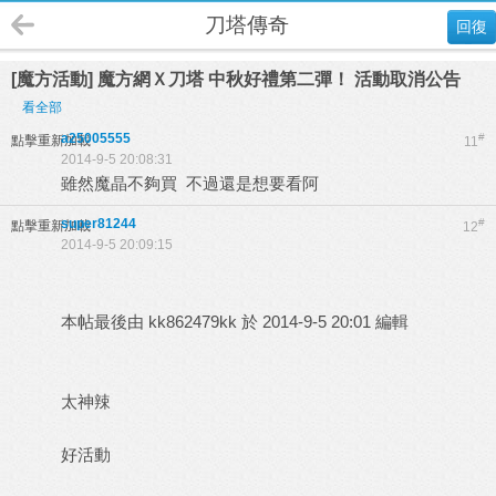
刀塔傳奇
回復
[魔方活動] 魔方網Ｘ刀塔 中秋好禮第二彈！ 活動取消公告
看全部
a25005555
#
點擊重新加載
11
2014-9-5 20:08:31
雖然魔晶不夠買 不過還是想要看阿
super81244
#
點擊重新加載
12
2014-9-5 20:09:15
本帖最後由 kk862479kk 於 2014-9-5 20:01 編輯
太神辣
好活動