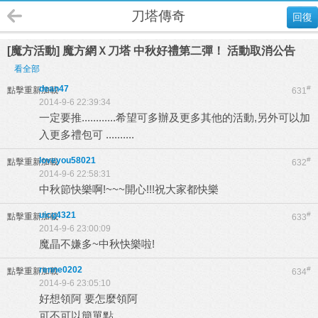
刀塔傳奇
回復
[魔方活動] 魔方網Ｘ刀塔 中秋好禮第二彈！ 活動取消公告
看全部
dean47
#
點擊重新加載
631
2014-9-6 22:39:34
一定要推............希望可多辦及更多其他的活動,另外可以加
入更多禮包可 ..........
loveyou58021
#
點擊重新加載
632
2014-9-6 22:58:31
中秋節快樂啊!~~~開心!!!祝大家都快樂
uicg4321
#
點擊重新加載
633
2014-9-6 23:00:09
魔晶不嫌多~中秋快樂啦!
renne0202
#
點擊重新加載
634
2014-9-6 23:05:10
好想領阿 要怎麼領阿
可不可以簡單點