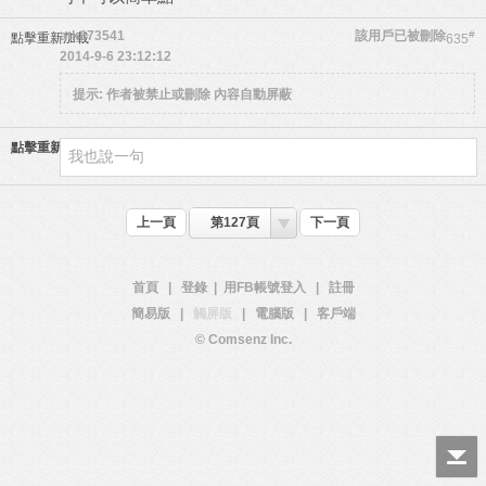
atk873541
該用戶已被刪除
#
點擊重新加載
635
2014-9-6 23:12:12
提示:
作者被禁止或刪除 內容自動屏蔽
點擊重新加載
上一頁
第127頁
下一頁
首頁
|
登錄
|
用FB帳號登入
|
註冊
簡易版
|
觸屏版
|
電腦版
|
客戶端
© Comsenz Inc.