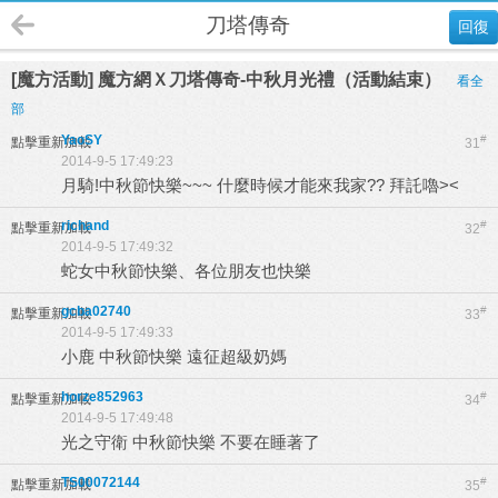
刀塔傳奇
回復
[魔方活動] 魔方網Ｘ刀塔傳奇-中秋月光禮（活動結束）
看全
部
YaoSY
#
點擊重新加載
31
2014-9-5 17:49:23
月騎!中秋節快樂~~~ 什麼時候才能來我家?? 拜託嚕><
richand
#
點擊重新加載
32
2014-9-5 17:49:32
蛇女中秋節快樂、各位朋友也快樂
gcba02740
#
點擊重新加載
33
2014-9-5 17:49:33
小鹿 中秋節快樂 遠征超級奶媽
horze852963
#
點擊重新加載
34
2014-9-5 17:49:48
光之守衛 中秋節快樂 不要在睡著了
TS00072144
#
點擊重新加載
35