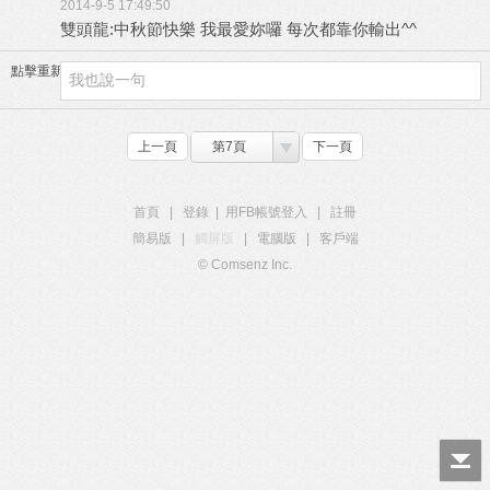
2014-9-5 17:49:50
雙頭龍:中秋節快樂 我最愛妳囉 每次都靠你輸出^^
點擊重新加載
上一頁
第7頁
下一頁
首頁
|
登錄
|
用FB帳號登入
|
註冊
簡易版
|
觸屏版
|
電腦版
|
客戶端
© Comsenz Inc.