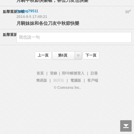
月騎中秋節快樂喔，各位刀友也快樂
hotdog79511
#
點擊重新加載
30
2014-9-5 17:49:21
月騎妹妹和各位刀友中秋節快樂
點擊重新加載
上一頁
第6頁
下一頁
首頁
|
登錄
|
用FB帳號登入
|
註冊
簡易版
|
觸屏版
|
電腦版
|
客戶端
© Comsenz Inc.