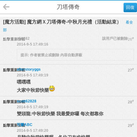
刀塔傳奇
回復
[魔方活動] 魔方網Ｘ刀塔傳奇-中秋月光禮（活動結束）
看全
部
a50382
該用戶已被刪除
#
點擊重新加載
26
2014-9-5 17:49:16
提示:
作者被禁止或刪除 內容自動屏蔽
afterstoryggs
#
點擊重新加載
27
2014-9-5 17:49:19
嘿嘿嘿
大家中秋節快樂
scott62828
#
點擊重新加載
28
2014-9-5 17:49:19
雙頭龍:中秋節快樂 我最愛妳囉 每次都靠你
可樂ABC
#
點擊重新加載
29
2014-9-5 17:49:20