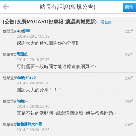
站長有話說(板規公告)
回復
[公告] 免費MYCARD好康報 (魔晶商城更新)
看全部
whx050
#
點擊重新加載
231
2014-9-29 17:55:19
感謝大大的通知謝謝你的分享!!
馬聖超
#
點擊重新加載
232
2014-9-29 19:37:36
可能需要一段時間才能適應這個網頁~"~
yahyah236
#
點擊重新加載
233
2014-9-29 20:08:10
謝謝大大的分享！！！
kofsea
#
點擊重新加載
234
2014-9-29 20:15:40
真是不錯的活動阿~感謝這個論壇~解決很多問題~
搶救胖胖大作戰
#
點擊重新加載
235
2014-9-29 20:16:06