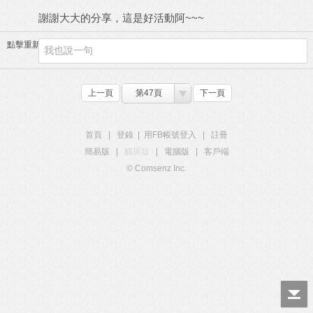
謝謝大大的分享，這是好活動阿~~~
點擊重新加載
上一頁
第47頁
下一頁
首頁
|
登錄
|
用FB帳號登入
|
註冊
簡易版
|
觸屏版
|
電腦版
|
客戶端
© Comsenz Inc.