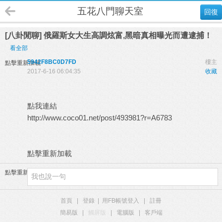
五花八門聊天室
回復
[八卦閒聊] 俄羅斯女大生高調炫富,黑暗真相曝光而遭逮捕！
看全部
5942F8BC0D7FD
樓主
點擊重新加載
2017-6-16 06:04:35
收藏
點我連結
http://www.coco01.net/post/493981?r=A6783
點擊重新加載
點擊重新加載
首頁
|
登錄
|
用FB帳號登入
|
註冊
簡易版
|
觸屏版
|
電腦版
|
客戶端