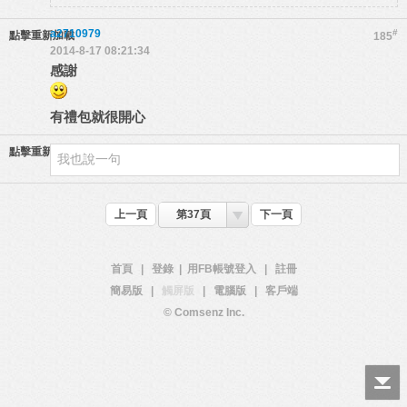
a2710979
#
點擊重新加載
185
2014-8-17 08:21:34
感謝
有禮包就很開心
點擊重新加載
上一頁
第37頁
下一頁
首頁
|
登錄
|
用FB帳號登入
|
註冊
簡易版
|
觸屏版
|
電腦版
|
客戶端
© Comsenz Inc.