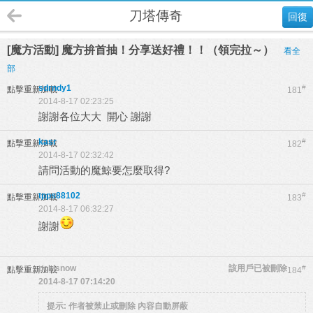
刀塔傳奇
回復
[魔方活動] 魔方拚首抽！分享送好禮！！（領完拉～）
看全
部
sdrndy1
#
點擊重新加載
181
2014-8-17 02:23:25
謝謝各位大大 開心 謝謝
kasr
#
點擊重新加載
182
2014-8-17 02:32:42
請問活動的魔鯨要怎麼取得?
tpps88102
#
點擊重新加載
183
2014-8-17 06:32:27
謝謝
pokisnow
該用戶已被刪除
#
點擊重新加載
184
2014-8-17 07:14:20
提示:
作者被禁止或刪除 內容自動屏蔽