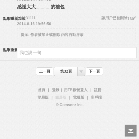
2014-8-16 19:03:28
感謝大大............的禮包
b12131111
該用戶已被刪除
#
點擊重新加載
160
2014-8-16 19:56:50
提示:
作者被禁止或刪除 內容自動屏蔽
點擊重新加載
上一頁
第32頁
下一頁
首頁
|
登錄
|
用FB帳號登入
|
註冊
簡易版
|
觸屏版
|
電腦版
|
客戶端
© Comsenz Inc.