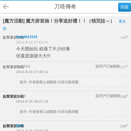
刀塔傳奇
回復
[魔方活動] 魔方拚首抽！分享送好禮！！（領完拉～）
看全
部
kennth13141
#
點擊重新加載
156
2014-8-16 17:43:24
今天開始玩 錯過了不少好康
但還是謝謝大大!!!
liho1019
該用戶已被刪除
#
點擊重新加載
157
2014-8-16 17:48:13
提示:
作者被禁止或刪除 內容自動屏蔽
zackli
該用戶已被刪除
#
點擊重新加載
158
2014-8-16 18:21:10
提示:
作者被禁止或刪除 內容自動屏蔽
qzxc
#
點擊重新加載
159