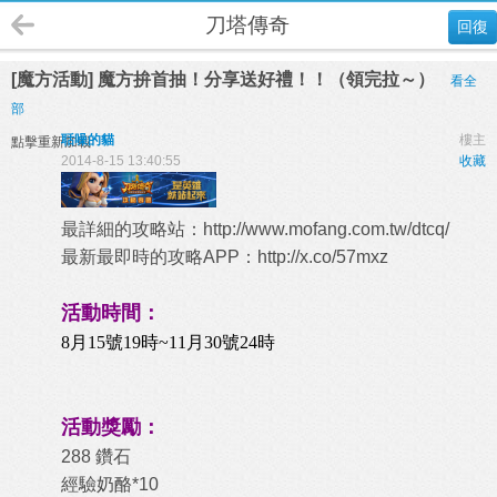
刀塔傳奇
回復
[魔方活動] 魔方拚首抽！分享送好禮！！（領完拉～）
看全
部
聒噪的貓
樓主
點擊重新加載
2014-8-15 13:40:55
收藏
最詳細的攻略站：
http://www.mofang.com.tw/dtcq/
最新最即時的攻略APP：
http://x.co/57mxz
活動時間：
8月15號19時~11月30號24時
活動獎勵：
288 鑽石
經驗奶酪*10