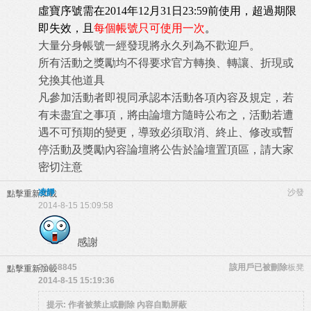
虛寶序號需在2014年12月31日23:59前使用，超過期限
即失效，且
每個帳號只可使用一次
。
大量分身帳號一經發現將永久列為不歡迎戶。
所有活動之獎勵均不得要求官方轉換、轉讓、折現或
兌換其他道具
凡參加活動者即視同承認本活動各項內容及規定，若
有未盡宜之事項，將由論壇方隨時公布之，活動若遭
遇不可預期的變更，導致必須取消、終止、修改或暫
停活動及獎勵內容論壇將公告於論壇置頂區，請大家
密切注意
凌靜
沙發
點擊重新加載
2014-8-15 15:09:58
感謝
22458845
該用戶已被刪除
板凳
點擊重新加載
2014-8-15 15:19:36
提示:
作者被禁止或刪除 內容自動屏蔽