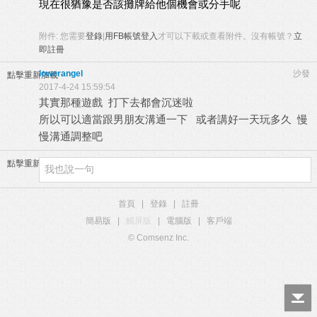
現在很猶豫是否該攤牌給他個機會或分手呢
附件:
您需要
登錄
|
用FB帳號登入
才可以下載或查看附件。沒有帳號？
立
即註冊
lowerangel
沙發
點擊重新加載
2017-4-24 15:59:54
其實那種遊戲 打下去都會沉迷啦
所以可以適當跟男朋友溝通一下 或者講好一天玩多久 慢
慢溝通調整吧
點擊重新加載
首頁
|
登錄
|
註冊
簡易版
|
觸屏版
|
電腦版
|
客戶端
© Comsenz Inc.