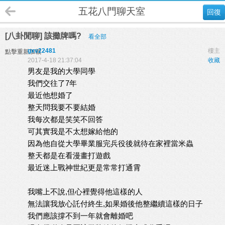
五花八門聊天室
回復
[八卦閒聊] 該攤牌嗎?
看全部
gxv22481
樓主
點擊重新加載
2017-4-18 21:37:04
收藏
男友是我的大學同學
我們交往了7年
最近他想婚了
整天問我要不要結婚
我每次都是笑笑不回答
可其實我是不太想嫁給他的
因為他自從大學畢業服完兵役後就待在家裡當米蟲
整天都是在看漫畫打遊戲
最近迷上戰神世紀更是常常打通霄
我嘴上不說,但心裡覺得他這樣的人
無法讓我放心託付終生,如果婚後他整繼續這樣的日子
我們應該撐不到一年就會離婚吧