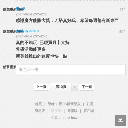
雲小凡
#
點擊重新加載
49
2014-8-14 20:54:51
感謝魔方能贈大獎，刀塔真好玩，希望每週都有新東西
goldyoyochen
#
點擊重新加載
50
2014-8-14 20:54:52
真的不錯玩 已經買月卡支持
希望活動能更多
新英雄推出的速度也快一點
點擊重新加載
上一頁
第10頁
下一頁
首頁
|
登錄
|
用FB帳號登入
|
註冊
簡易版
|
觸屏版
|
電腦版
|
客戶端
© Comsenz Inc.