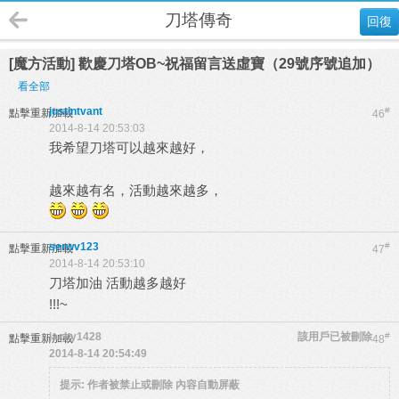
刀塔傳奇
回復
[魔方活動] 歡慶刀塔OB~祝福留言送虛寶（29號序號追加）
看全部
justintvant
#
點擊重新加載
46
2014-8-14 20:53:03
我希望刀塔可以越來越好，
越來越有名，活動越來越多，
serwv123
#
點擊重新加載
47
2014-8-14 20:53:10
刀塔加油 活動越多越好
!!!~
jacky1428
該用戶已被刪除
#
點擊重新加載
48
2014-8-14 20:54:49
提示:
作者被禁止或刪除 內容自動屏蔽