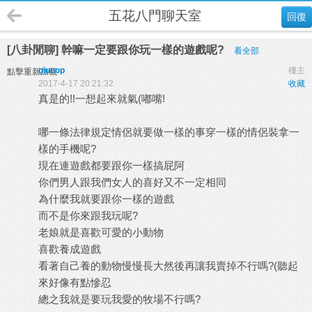
五花八門聊天室
回復
[八卦閒聊] 幹嘛一定要跟你玩一樣的遊戲呢?
看全部
giuoop
樓主
點擊重新加載
2017-4-17 20:21:32
收藏
真是的
!!
一想起來就氣
(
嘟嘴
!
哪一條法律規定情侶就要做一樣的事穿一樣的情侶裝拿一
樣的手機呢
?
現在連遊戲都要跟你一樣搞屁阿
你們男人跟我們女人的喜好又不一定相同
為什麼我就要跟你一樣的遊戲
而不是你來跟我玩呢
?
老娘就是喜歡可愛的小動物
喜歡養成遊戲
看著自己養的動物慢慢長大然後再讓我賣掉不行嗎
?(
聽起
來好像有點慘忍
總之我就是要玩我愛的牧場不行嗎
?