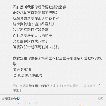
憑什麼叫我跟你玩需要動腦的遊戲
老娘就是不喜歡動腦不行嗎
?
玩個遊戲還要在那邊培養卡牌
培養到夠強才能打得贏別人
我就不喜歡打打殺殺嘛
而且還要決定出兵的順序
光是聽你講我就頭暈了
還要跟我一起稱霸戰神世紀勒
我都沒跟你說要來稱霸世界把全世界都面成可愛動物的牧
場
還敢要求我
呿
!
真是越想越氣啦
附件:
您需要
登錄
|
用FB帳號登入
才可以下載或查看附件。沒有帳號？
立
即註冊
srxzii
沙發
點擊重新加載
2017-4-18 17:12:48