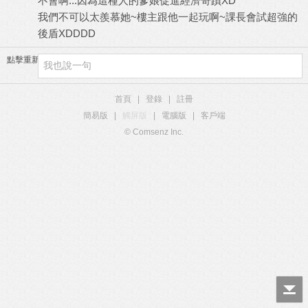
不會啊...因為這種人的爹娘促進經濟奇蹟XD
我們不可以太羨慕她~樓主跟他一起玩啊~課長會試超強的
後盾XDDDD
點擊重新加載
首頁
|
登錄
|
註冊
簡易版
|
觸屏版
|
電腦版
|
客戶端
© Comsenz Inc.