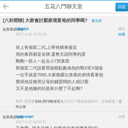
五花八門聊天室
回復
[八卦閒聊] 大家會討厭家境富裕的同學嗎?
看全部
Lifeplyit
樓主
點擊重新加載
2017-4-16 15:31:19
收藏
班上有個富二代,上學有轎車接送
用的東西都是名牌,還整天請同學的課
剛剛一群人一起去小7買東西
那個富二代說要買遊戲點數為他的戰X世X儲值
一出手就是7000,大家都露出羨慕的表情看著他
覺得他這種用父母的錢耍闊的人很討厭
又不是他賺的到底有什麼了不起啊?
附件:
您需要
登錄
|
用FB帳號登入
才可以下載或查看附件。沒有帳號？
立
即註冊
lowerangel
沙發
點擊重新加載
2017-4-17 10:53:27