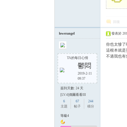
回復
lowerangel
發表於 2017-
你也太慘了吧.
這根本就是耍
不過我也有
TA的每日心情
鬱悶
2019-2-11
09:37
簽到天數: 24 天
[LV.4]偶爾看看III
6
67
244
主題
帖子
積分
等級4