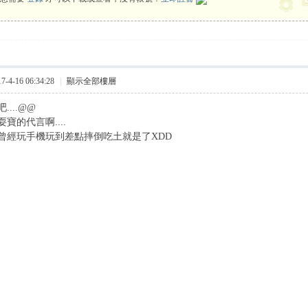
4-16 06:34:28
|
顯示全部樓層
...@@
寶的代言啊....
曾經玩手機玩到差點摔倒吃土就是了XDD