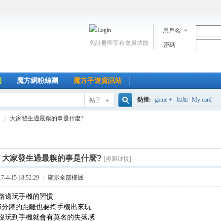
用戶名
免註冊即享有會員功能
密碼
到
魔方網粉絲團
魔方手遊資訊站
熱搜:
game +
加加
My card
帖子
搜
大家發生過最糗的事是什麼?
索
]
大家發生過最糗的事是什麼?
[複製鏈接]
›
4-15 18:52:29
|
顯示全部樓層
路邊玩手機的習慣
5分鐘的距離也要掏手機出來玩
沒玩到手機就會有莫名的失落感