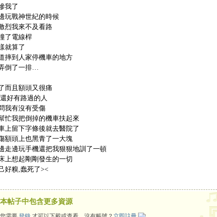
慘我了
邊玩戰神世紀的時候
激烈我來不及看路
撞了電線桿
樣就算了
道摔到人家停機車的地方
弄倒了一排…
了而且額頭又很痛
,還好有路過的人
問我有沒有受傷
幫忙我把倒掉的機車扶起來
車上留下字條後就去醫院了
傷額頭上也黑青了一大塊
邊走邊玩手機還把我狠狠地訓了一頓
床上想起剛剛發生的一切
己好糗,蠢死了><
本帖子中包含更多資源
您需要
登錄
才可以下載或查看，沒有帳號？
立即註冊