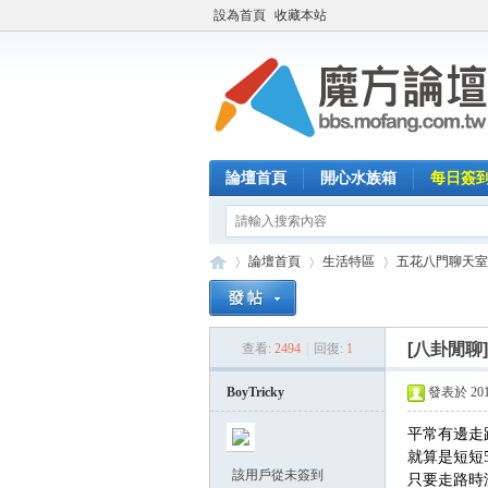
設為首頁
收藏本站
論壇首頁
開心水族箱
每日簽
論壇首頁
生活特區
五花八門聊天室
[八卦閒聊
查看:
2494
|
回復:
1
魔
»
›
›
BoyTricky
發表於 2017-
平常有邊走
就算是短短
該用戶從未簽到
只要走路時