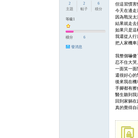
2
2
6
但這習慣害
主題
帖子
積分
今天在邊走
因為戰況太
等級1
結果就走去
方
如果只是這
我還從人行
積分
6
把人家機車
發消息
我整個嚇傻
忍不住大哭
一面笑一面
還很好心的
後來我在機
網
手腳都有擦
醫生聽到我
回到家躺在
真的覺得自