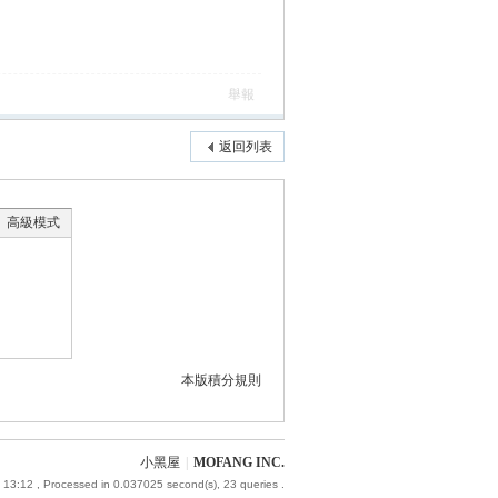
舉報
返回列表
高級模式
本版積分規則
小黑屋
|
MOFANG INC.
 13:12
, Processed in 0.037025 second(s), 23 queries .