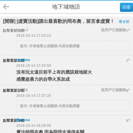
地下城物語
回復
[閒聊] [虛寶活動]講出最喜歡的岡布奧，留言拿虛寶！
看全部
battleJ
該用戶已被刪除
#
點擊重新加載
6
2016-10-14 17:24:13
提示:
作者被禁止或刪除 內容自動屏蔽
roislime
#
點擊重新加載
7
2016-10-14 17:33:58
沒有玩太遠目前手上有的應該就地獄火
感覺超暴力的自帶火系加成
Hl1156
該用戶已被刪除
#
點擊重新加載
8
2016-10-14 17:37:20
提示:
作者被禁止或刪除 內容自動屏蔽
Maossu
#
點擊重新加載
9
2016-10-14 18:28:06
魔法師岡布奧 因為陪我走過很多關