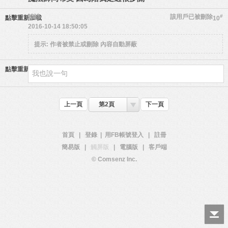
諺諺
該用戶已被刪除
#
點擊重新加載
10
2016-10-14 18:50:05
提示:
作者被禁止或刪除 內容自動屏蔽
點擊重新加載
上一頁
第2頁
下一頁
首頁
|
登錄
|
用FB帳號登入
|
註冊
簡易版
|
觸屏版
|
電腦版
|
客戶端
© Comsenz Inc.