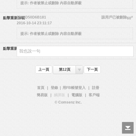
提示:
作者被禁止或刪除 內容自動屏蔽
5580D50D6B181
該用戶已被刪除
#
點擊重新加載
60
2016-10-14 23:11:17
提示:
作者被禁止或刪除 內容自動屏蔽
點擊重新加載
上一頁
第12頁
下一頁
首頁
|
登錄
|
用FB帳號登入
|
註冊
簡易版
|
觸屏版
|
電腦版
|
客戶端
© Comsenz Inc.